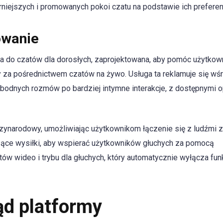
rniejszych i promowanych pokoi czatu na podstawie ich preferenc
owanie
ia do czatów dla dorosłych, zaprojektowana, aby pomóc użytko
y za pośrednictwem czatów na żywo. Usługa ta reklamuje się wś
odnych rozmów po bardziej intymne interakcje, z dostępnymi o
zynarodowy, umożliwiając użytkownikom łączenie się z ludźmi z
czące wysiłki, aby wspierać użytkowników głuchych za pomocą
ów wideo i trybu dla głuchych, który automatycznie wyłącza fun
d platformy