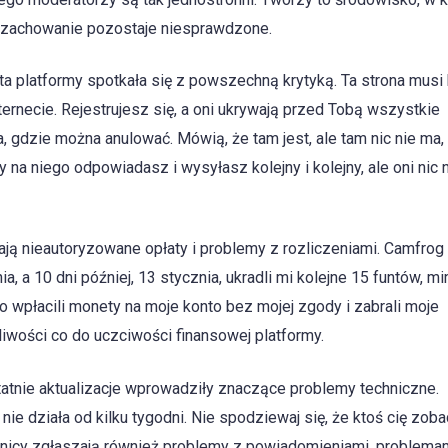
e zachowanie pozostaje niesprawdzone.
ta platformy spotkała się z powszechną krytyką. Ta strona musi
nternecie. Rejestrujesz się, a oni ukrywają przed Tobą wszystkie
, gdzie można anulować. Mówią, że tam jest, ale tam nic nie ma,
y na niego odpowiadasz i wysyłasz kolejny i kolejny, ale oni nic n
ją nieautoryzowane opłaty i problemy z rozliczeniami. Camfrog 
a, a 10 dni później, 13 stycznia, ukradli mi kolejne 15 funtów, m
o wpłacili monety na moje konto bez mojej zgody i zabrali moje
iwości co do uczciwości finansowej platformy.
atnie aktualizacje wprowadziły znaczące problemy techniczne.
nie działa od kilku tygodni. Nie spodziewaj się, że ktoś cię zoba
wnicy zgłaszają również problemy z powiadomieniami, problema