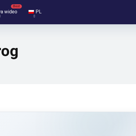
a wideo
PL
rog