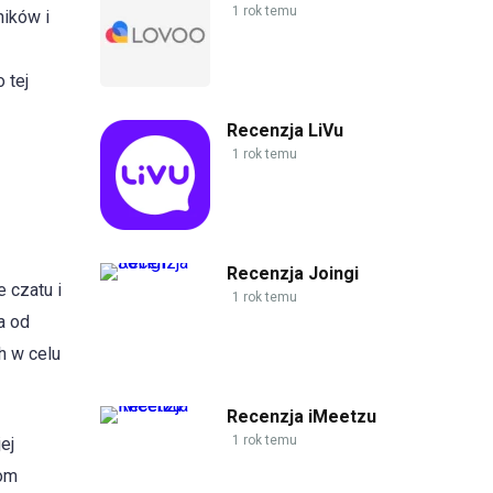
1 rok temu
ików i
 tej
Recenzja LiVu
1 rok temu
Recenzja Joingi
 czatu i
1 rok temu
a od
h w celu
Recenzja iMeetzu
1 rok temu
ej
kom