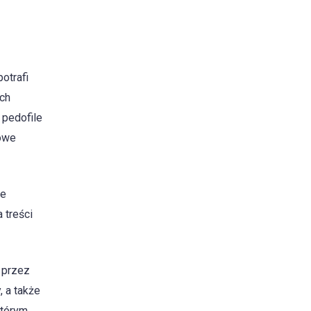
otrafi
ych
 pedofile
mowe
ie
 treści
 przez
, a także
którym