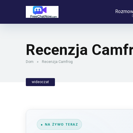
Rozmow
Recenzja Camf
Dom
»
Recenzja Camfrog
wideoczat
● NA ŻYWO TERAZ