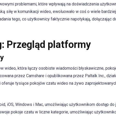
awowymi problemami, które wpływają na doświadczenia użytkown
ką siłę w komunikacji wideo, ewoluowało w coś o wiele bardziej
ia tego, co użytkownicy faktycznie napotykają, dołączając do
: Przegląd platformy
y
 wideo, która łączy osobiste wiadomości błyskawiczne, pokoje
racowana przez Camshare i opublikowana przez Paltalk Inc., dział
i oferuje tysiące pokojów czatu wideo na żywo zaprojektowanyc
oid, iOS, Windows i Mac, umożliwiając użytkownikom dostęp do j
 swoje pokoje czatu w liczne kategorie, umożliwiając użytkowni