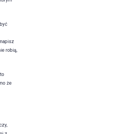
 być
 napisz
ie robią,
to
imo że
czy,
mi z