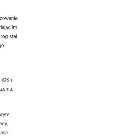
ażowanie
iając im
rog stał
go
 iOS i
zenia,
tórym
ody,
wane