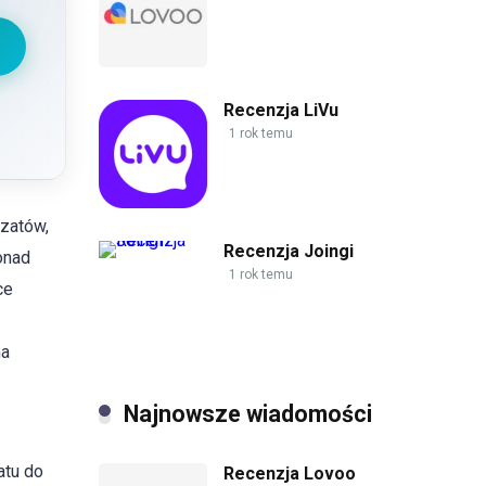
Recenzja LiVu
1 rok temu
czatów,
Recenzja Joingi
onad
1 rok temu
ce
ma
Najnowsze wiadomości
atu do
Recenzja Lovoo