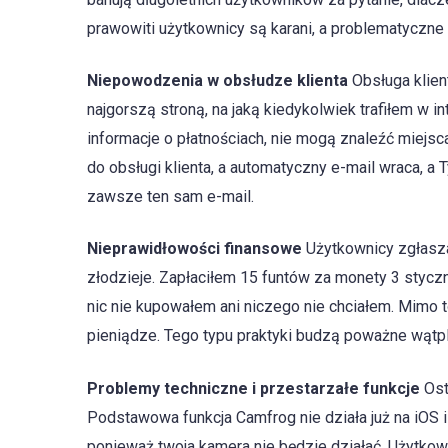
prawowiti użytkownicy są karani, a problematyczn
Niepowodzenia w obsłudze klienta
Obsługa klien
najgorszą stroną, na jaką kiedykolwiek trafiłem w i
informacje o płatnościach, nie mogą znaleźć miejsca
do obsługi klienta, a automatyczny e-mail wraca, a T
zawsze ten sam e-mail.
Nieprawidłowości finansowe
Użytkownicy zgłasza
złodzieje. Zapłaciłem 15 funtów za monety 3 styczni
nic nie kupowałem ani niczego nie chciałem. Mimo t
pieniądze. Tego typu praktyki budzą poważne wątpl
Problemy techniczne i przestarzałe funkcje
Ost
Podstawowa funkcja Camfrog nie działa już na iOS i 
ponieważ twoja kamera nie będzie działać. Użytko