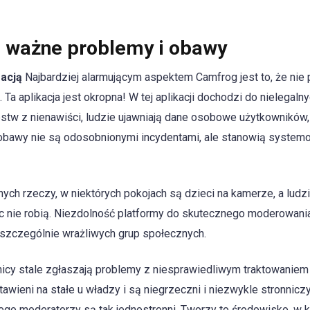
: ważne problemy i obawy
acją
Najbardziej alarmującym aspektem Camfrog jest to, że nie p
 aplikacja jest okropna! W tej aplikacji dochodzi do nielegaln
stw z nienawiści, ludzie ujawniają dane osobowe użytkowników,
Te obawy nie są odosobnionymi incydentami, ale stanowią syste
nych rzeczy, w niektórych pokojach są dzieci na kamerze, a ludz
ic nie robią. Niezdolność platformy do skutecznego moderowania
 szczególnie wrażliwych grup społecznych.
cy stale zgłaszają problemy z niesprawiedliwym traktowaniem
awieni na stałe u władzy i są niegrzeczni i niezwykle stronniczy
zego moderatorzy są tak jednostronni. Tworzy to środowisko, w 