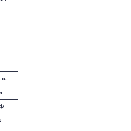
nie
a
cją
e