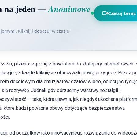
n na jeden —
Anonimowe
Czatuj teraz
omymi. Kliknij i dopasuj w czasie
zasu, przenosząc się z powrotem do złotej ery internetowych 
lucyjne, a każde kliknięcie obiecywało nową przygodę. Przez p
jscem docelowym dla entuzjastów czatów wideo, obiecując tysią
 się rozrywkę. Jednak gdy odrzucimy warstwy nostalgii i
czywistość — taka, która ujawnia, jak niegdyś ukochana platfor
a, które budzi poważne obawy dotyczące bezpieczeństwa
ości.
rmacji, od początków jako innowacyjnego rozwiązania do wideocz