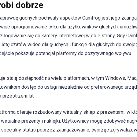
robi dobrze
aprawdę godnych pochwały aspektów Camfrog jest jego zaang
oje oprogramowanie tylko dla użytkowników głuchych, umożliw
 logowanie się do kamery internetowej w obie strony. Gdy Camf
listę czatów wideo dla głuchych i funkcje dla głuchych do swoje
dejście pokazuje potencjał platformy do pozytywnego wpływu
e stałą dostępność na wielu platformach, w tym Windows, Mac,
kownikom dostęp do usługi niezależnie od preferowanego urząd
 przestrzeni lat.
atforma oferuje rozbudowany wirtualny sklep z prezentami, w k
wirtualne prezenty i naklejki. Użytkownicy mogą zdobywać nagr
i specjalny status poprzez zaangażowanie, tworząc zgrywalizo