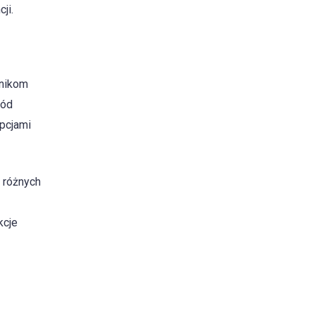
ji.
wnikom
ród
pcjami
 różnych
kcje