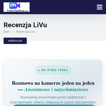
Recenzja LiVu
Dom
»
Recenzja LiVu
wideoczat
● NA ŻYWO TERAZ
Rozmowa na kamerze jeden na jeden
—
Anonimowe i natychmiastowe
Rozmawiaj anonimowo przez wideoczat z
nieznajomymi. Kliknij i dopasuj w czasie rzeczywistym.