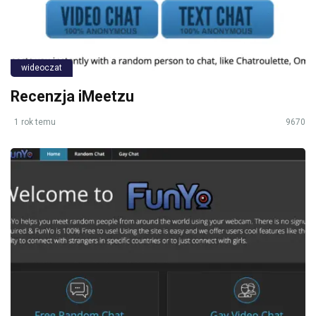
wideoczat
Recenzja iMeetzu
1 rok temu
9670