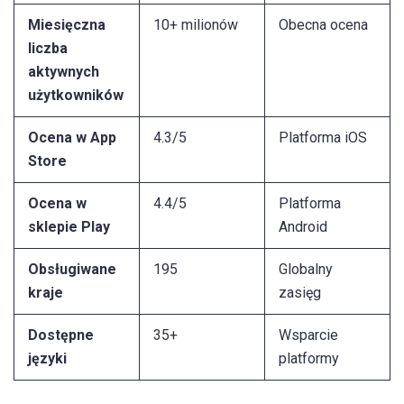
Miesięczna
10+ milionów
Obecna ocena
liczba
aktywnych
użytkowników
Ocena w App
4.3/5
Platforma iOS
Store
Ocena w
4.4/5
Platforma
sklepie Play
Android
Obsługiwane
195
Globalny
kraje
zasięg
Dostępne
35+
Wsparcie
języki
platformy