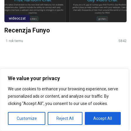
wideoczat
Recenzja Funyo
1 rok temu
5842
Najnowsze wiadomości
We value your privacy
We use cookies to enhance your browsing experience, serve
Recenzja Lovoo
1 rok temu
personalized ads or content, and analyze our traffic. By
clicking "Accept All", you consent to our use of cookies.
Customize
Reject All
Accept All
Recenzja LiVu
1 rok temu