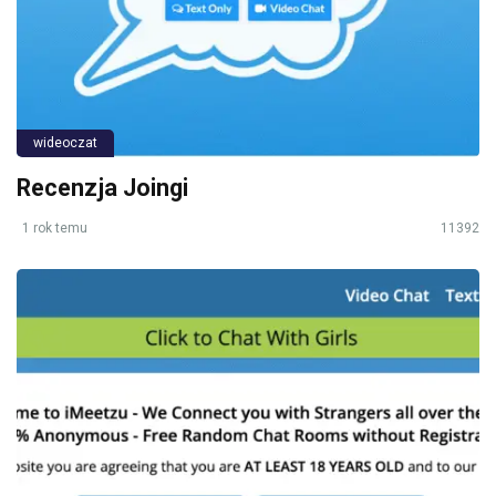
wideoczat
Recenzja Joingi
1 rok temu
11392