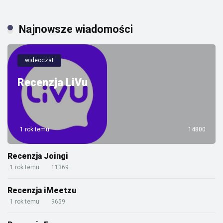
Najnowsze wiadomości
wideoczat
Recenzja LiVu
1 rok temu
14800
Recenzja Joingi
1 rok temu
11369
Recenzja iMeetzu
1 rok temu
9659