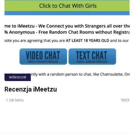
wideoczat
Recenzja iMeetzu
1 rok temu
9659