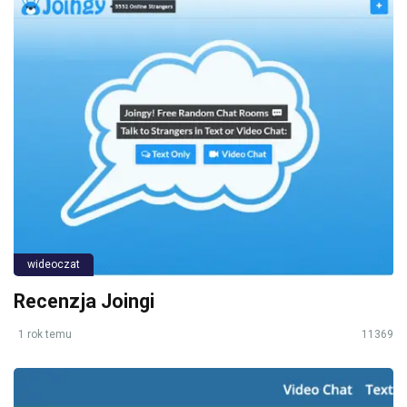
wideoczat
Recenzja Joingi
1 rok temu
11369