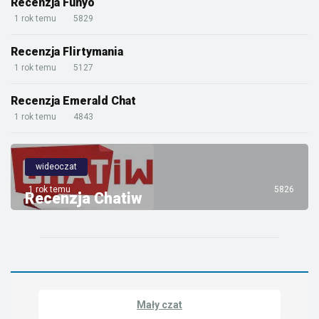
Recenzja Funyo
1 rok temu
5829
Recenzja Flirtymania
1 rok temu
5127
Recenzja Emerald Chat
1 rok temu
4843
wideoczat
1 rok temu
5826
Recenzja Chatiw
Mały czat