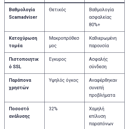
Βαθμολογία
Θετικός
Βαθμολογία
Scamadviser
ασφαλείας
80%+
Κατοχύρωση
Μακροπρόθεσ
Καθιερωμένη
τομέα
μος
παρουσία
Πιστοποιητικ
Εγκυρος
Ασφαλής
ό SSL
σύνδεση
Παράπονα
Υψηλός όγκος
Αναφέρθηκαν
χρηστών
συνεπή
προβλήματα
Ποσοστό
32%
Χαμηλή
ανάλυσης
επίλυση
παραπόνων