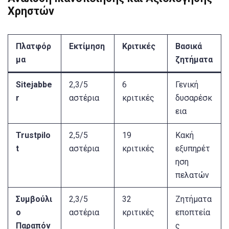
Χρηστών
Πλατφόρ
Εκτίμηση
Κριτικές
Βασικά
μα
ζητήματα
Sitejabbe
2,3/5
6
Γενική
r
αστέρια
κριτικές
δυσαρέσκ
εια
Trustpilo
2,5/5
19
Κακή
t
αστέρια
κριτικές
εξυπηρέτ
ηση
πελατών
Συμβούλι
2,3/5
32
Ζητήματα
ο
αστέρια
κριτικές
εποπτεία
Παραπόν
ς