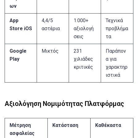
ων
App
4,4/5
1.000+
Τεχνικά
Store iOS
αστέρια
αξιολογή
προβλήμα
σεις
τα
Google
Μικτός
231
Παράπον
Play
χιλιάδες
α για
κριτικές
χαρακτηρ
ιστικά
Αξιολόγηση Νομιμότητας Πλατφόρμας
Μέτρηση
Κατάσταση
Καθέκαστα
ασφαλείας