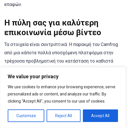
επαφών.
Η πύλη σας για καλύτερη
επικοινωνία μέσω βίντεο
Τα στοιχεία είναι συντριπτικά: Η παρακμή του Camfrog
από μια κάποτε πολλά υποσχόμενη πλατφόρμα στην
τρέχουσα προβληματική του κατάσταση το καθιστά
ακατάλληλο για χρήστες που αναζητούν ασφαλή και
We value your privacy
αξιόπιστη επικοινωνία μέσω βίντεο. Τα καταγεγραμμένα
προβλήματα ασφαλείας, οι τεχνικές βλάβες και η κακή
We use cookies to enhance your browsing experience, serve
εξυπηρέτηση πελατών δημιουργούν ένα περιβάλλον όπου
personalized ads or content, and analyze our traffic. By
clicking "Accept All", you consent to our use of cookies.
οι χρήστες είναι πιο πιθανό να αντιμετωπίσουν
προβλήματα παρά λύσεις.
Customize
Reject All
Accept All
Μην συμβιβάζεστε με τις απογοητεύσεις και τους