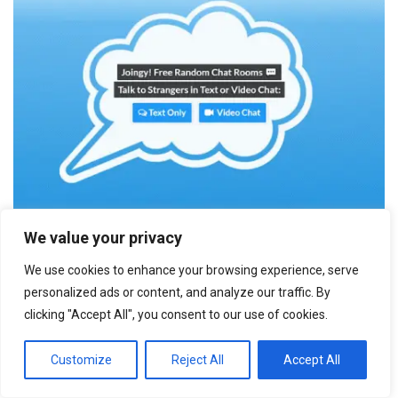
bate-papo por vídeo
We value your privacy
Análise do Joingy
We use cookies to enhance your browsing experience, serve
1 ano atrás
11360
personalized ads or content, and analyze our traffic. By
clicking "Accept All", you consent to our use of cookies.
Customize
Reject All
Accept All