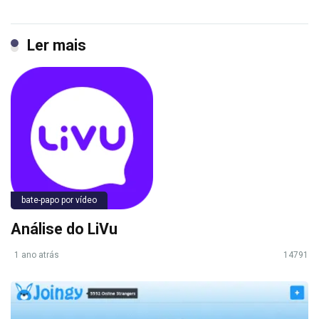
Ler mais
bate-papo por vídeo
Análise do LiVu
1 ano atrás
14791