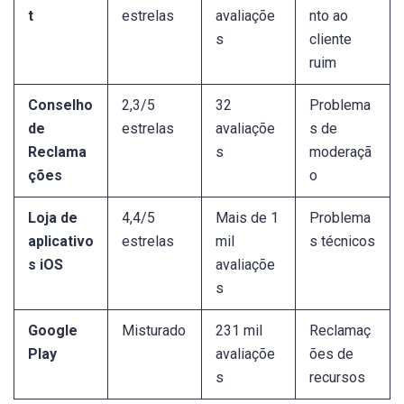
t
estrelas
avaliaçõe
nto ao
s
cliente
ruim
Conselho
2,3/5
32
Problema
de
estrelas
avaliaçõe
s de
Reclama
s
moderaçã
ções
o
Loja de
4,4/5
Mais de 1
Problema
aplicativo
estrelas
mil
s técnicos
s iOS
avaliaçõe
s
Google
Misturado
231 mil
Reclamaç
Play
avaliaçõe
ões de
s
recursos