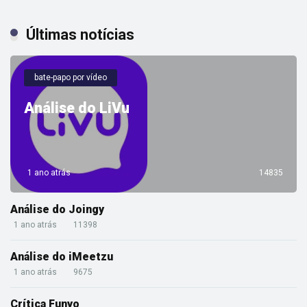
Últimas notícias
bate-papo por vídeo
Análise do LiVu
1 ano atrás
14835
Análise do Joingy
1 ano atrás
11398
Análise do iMeetzu
1 ano atrás
9675
Crítica Funyo