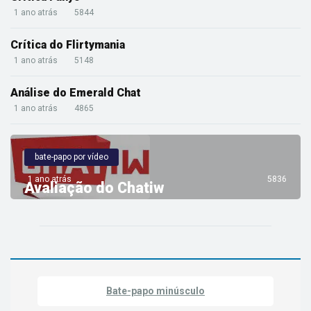
1 ano atrás
5844
Crítica do Flirtymania
1 ano atrás
5148
Análise do Emerald Chat
1 ano atrás
4865
bate-papo por vídeo
1 ano atrás
5836
Avaliação do Chatiw
Bate-papo minúsculo