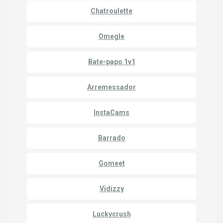
Chatroulette
Omegle
Bate-papo 1v1
Arremessador
InstaCams
Barrado
Gomeet
Vidizzy
Luckycrush