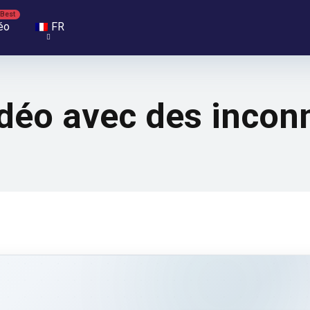
éo
FR
idéo avec des incon