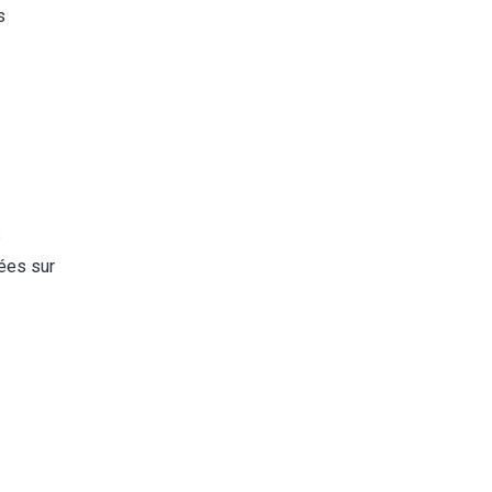
s
s
rées sur