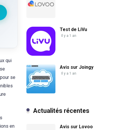
Test de LiVu
Il y a 1 an
ux qui
Avis sur Joingy
 se
Il y a 1 an
 pour se
onibles
eure
Actualités récentes
us
tions en
Avis sur Lovoo