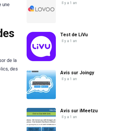
Il y a 1 an
e une
des
Test de LiVu
Il y a 1 an
sor de la
lics, des
Avis sur Joingy
Il y a 1 an
Avis sur iMeetzu
Il y a 1 an