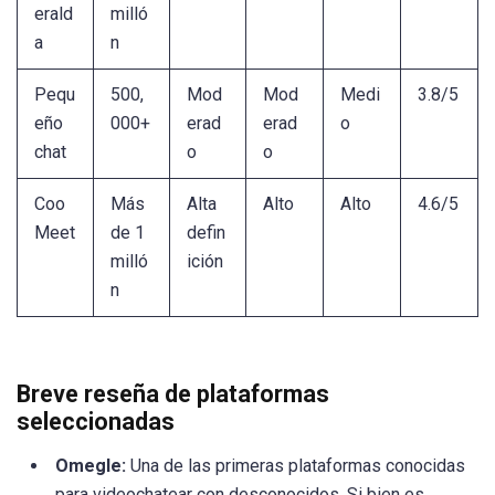
erald
milló
a
n
Pequ
500,
Mod
Mod
Medi
3.8/5
eño
000+
erad
erad
o
chat
o
o
Coo
Más
Alta
Alto
Alto
4.6/5
Meet
de 1
defin
milló
ición
n
Breve reseña de plataformas
seleccionadas
Omegle:
Una de las primeras plataformas conocidas
para videochatear con desconocidos. Si bien es