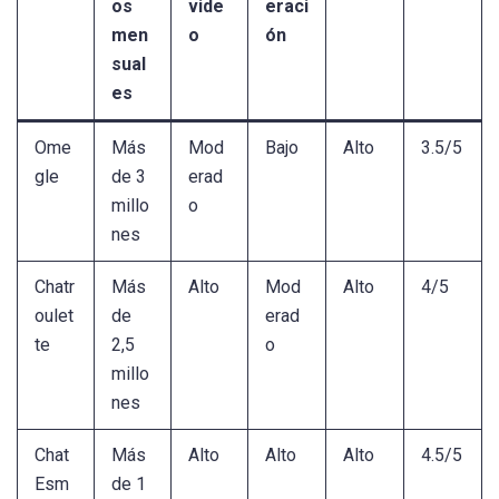
os
vide
eraci
men
o
ón
sual
es
Ome
Más
Mod
Bajo
Alto
3.5/5
gle
de 3
erad
millo
o
nes
Chatr
Más
Alto
Mod
Alto
4/5
oulet
de
erad
te
2,5
o
millo
nes
Chat
Más
Alto
Alto
Alto
4.5/5
Esm
de 1