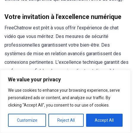
Votre invitation à l'excellence numérique
FreeChatnow est prêt à vous offrir l'expérience de chat
vidéo que vous méritez. Des mesures de sécurité
professionnelles garantissent votre bien-être. Des
systèmes de mise en relation avancés garantissent des
connexions pertinentes. L'excellence technique garantit des
performances fiables. Le service client est disponible en
We value your privacy
cas de besoin.
We use cookies to enhance your browsing experience, serve
Prêt à vivre une expérience de chat vidéo sans
personalized ads or content, and analyze our traffic. By
compromis ?
Rejoignez la communauté d'utilisateurs qui
clicking "Accept All", you consent to our use of cookies.
ont découvert pourquoi FreeChatnow est la référence en
Customize
Reject All
Accept All
matière de connexions numériques. Votre interlocuteur
idéal vous attend dans un environnement conçu pour