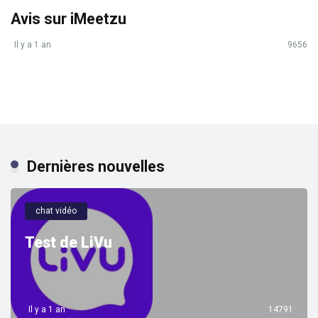
Avis sur iMeetzu
Il y a 1 an
9656
Dernières nouvelles
chat vidéo
Test de LiVu
Il y a 1 an
14791