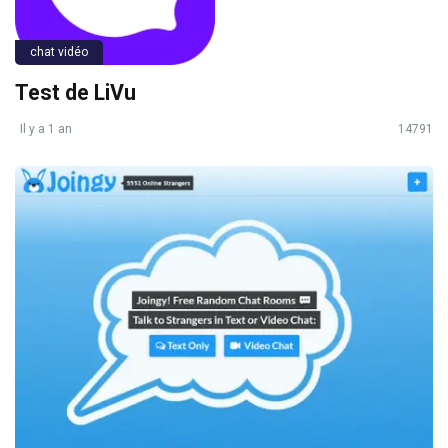
chat vidéo
Test de LiVu
Il y a 1 an
14791