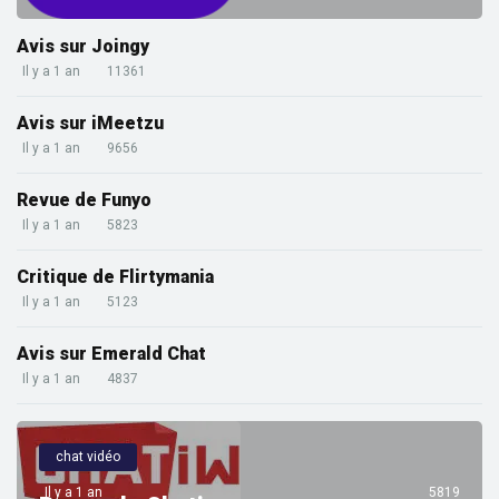
Avis sur Joingy
Il y a 1 an
11361
Avis sur iMeetzu
Il y a 1 an
9656
Revue de Funyo
Il y a 1 an
5823
Critique de Flirtymania
Il y a 1 an
5123
Avis sur Emerald Chat
Il y a 1 an
4837
chat vidéo
Il y a 1 an
5819