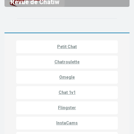
Revue de Chatiw
Petit Chat
Chatroulette
Omegle
Chat 1v1
Flingster
InstaCams