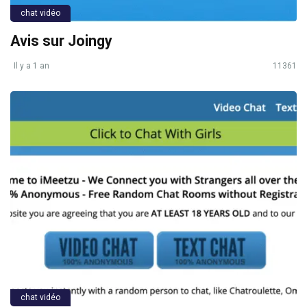
chat vidéo
Avis sur Joingy
Il y a 1 an
11361
chat vidéo