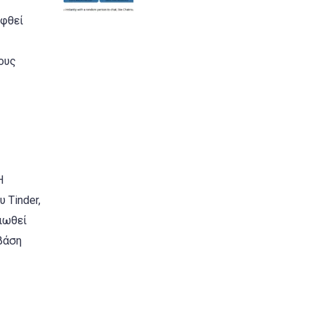
ηφθεί
ους
Η
 Tinder,
ιωθεί
βάση