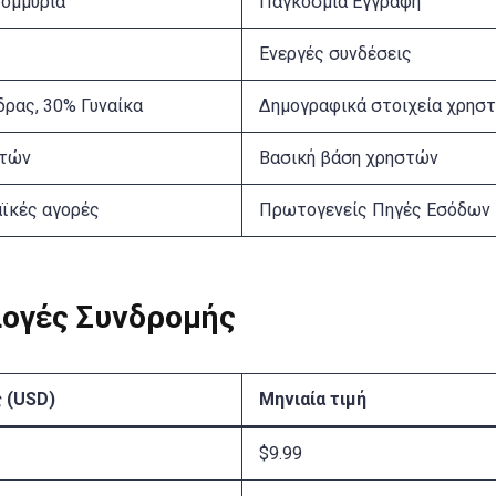
τομμύρια
Παγκόσμια Εγγραφή
Ενεργές συνδέσεις
δρας, 30% Γυναίκα
Δημογραφικά στοιχεία χρησ
ετών
Βασική βάση χρηστών
ϊκές αγορές
Πρωτογενείς Πηγές Εσόδων
λογές Συνδρομής
 (USD)
Μηνιαία τιμή
$9.99