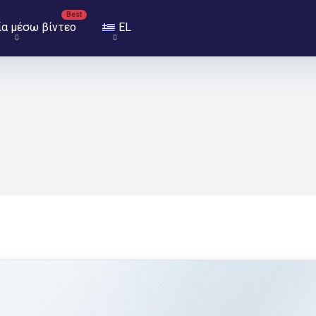
ία μέσω βίντεο
EL