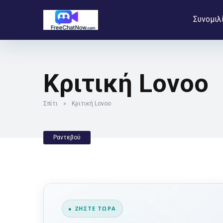
Συνομιλ
Κριτική Lovoo
Σπίτι
»
Κριτική Lovoo
Ραντεβού
● ΖΉΣΤΕ ΤΏΡΑ