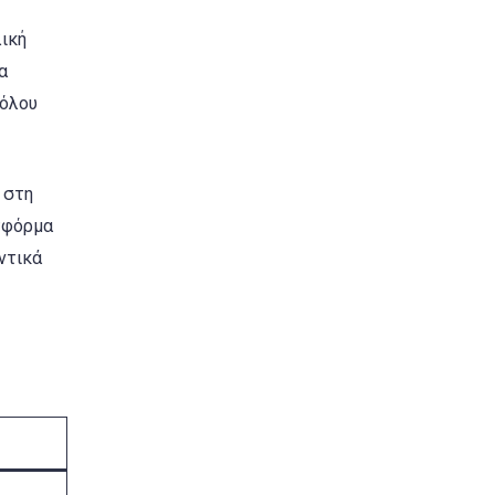
ική
α
νόλου
 στη
ατφόρμα
ντικά