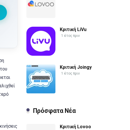
Κριτική LiVu
1 έτος πριν
ση
Κριτική Joingy
 του
1 έτος πριν
φεται
ελιχθεί
τερό
Πρόσφατα Νέα
κινήσεις
Κριτική Lovoo