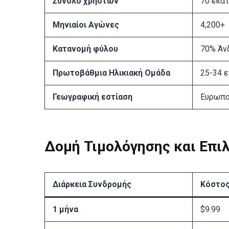
Σύνολο χρηστών
70 εκα
Μηνιαίοι Αγώνες
4,200+
Κατανομή φύλου
70% Άν
Πρωτοβάθμια Ηλικιακή Ομάδα
25-34 
Γεωγραφική εστίαση
Ευρωπα
Δομή Τιμολόγησης και Επι
Διάρκεια Συνδρομής
Κόστος
1 μήνα
$9.99