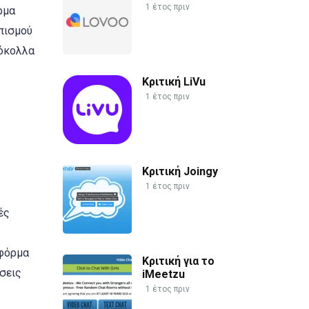
1 έτος πριν
ρμα
πισμού
τόκολλα
Κριτική LiVu
1 έτος πριν
Κριτική Joingy
1 έτος πριν
ές
τφόρμα
Κριτική για το
σεις
iMeetzu
1 έτος πριν