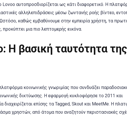
το Lovoo αυτοπροσδιορίζεται ως κάτι διαφορετικό. Η πλατφό
υσιαστικές αλληλεπιδράσεις μέσω ζωντανής ροής βίντεο, εντο
. Ωστόσο, καθώς εμβαθύνουμε στην εμπειρία χρήστη, τα πρω
 προκύπτει μια πιο λεπτομερής εικόνα.
: Η βασική ταυτότητα της
 πλατφόρμα κοινωνικής γνωριμίας που συνδυάζει παραδοσιακ
οινωνικής δικτύωσης. Η εφαρμογή κυκλοφόρησε το 2011 και
οία διαχειρίζεται επίσης τα Tagged, Skout και MeetMe. Η πλα
ύ φάσμα χρηστών, από άτομα που αναζητούν περιστασιακές σχέ