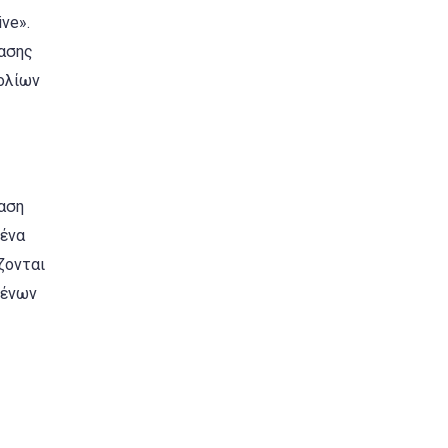
ve».
ρασης
ολίων
ίαση
μένα
ζονται
μένων