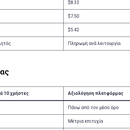
$8.33
$7.50
$5.42
λητός
Πληρωμή ανά λειτουργία
ίας
νά 10 χρήστες
Αξιολόγηση πλατφόρμας
Πάνω από τον μέσο όρο
Μέτρια επιτυχία