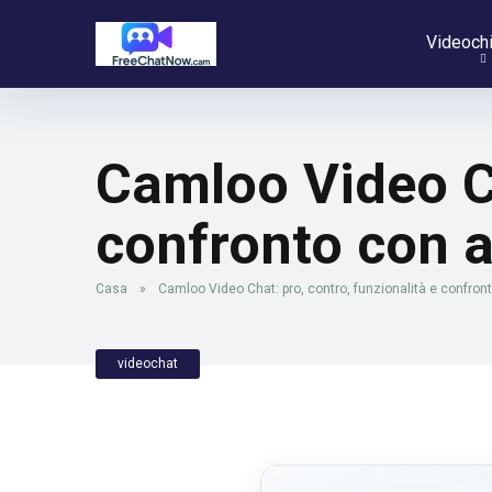
Videoch
Camloo Video Ch
confronto con a
Casa
»
Camloo Video Chat: pro, contro, funzionalità e confront
videochat