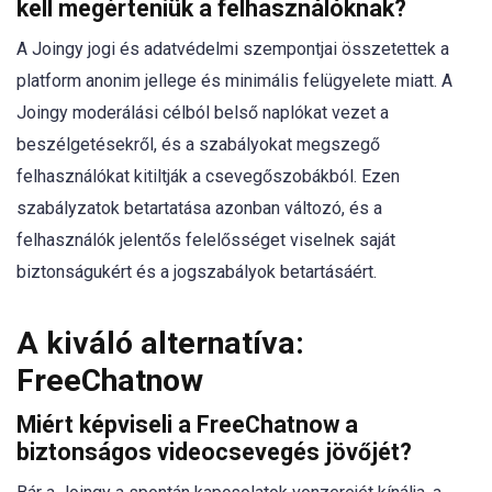
kell megérteniük a felhasználóknak?
A Joingy jogi és adatvédelmi szempontjai összetettek a
platform anonim jellege és minimális felügyelete miatt. A
Joingy moderálási célból belső naplókat vezet a
beszélgetésekről, és a szabályokat megszegő
felhasználókat kitiltják a csevegőszobákból. Ezen
szabályzatok betartatása azonban változó, és a
felhasználók jelentős felelősséget viselnek saját
biztonságukért és a jogszabályok betartásáért.
A kiváló alternatíva:
FreeChatnow
Miért képviseli a FreeChatnow a
biztonságos videocsevegés jövőjét?