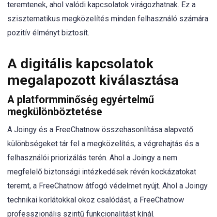
teremtenek, ahol valódi kapcsolatok virágozhatnak. Ez a
szisztematikus megközelítés minden felhasználó számára
pozitív élményt biztosít.
A digitális kapcsolatok
megalapozott kiválasztása
A platformminőség egyértelmű
megkülönböztetése
A Joingy és a FreeChatnow összehasonlítása alapvető
különbségeket tár fel a megközelítés, a végrehajtás és a
felhasználói priorizálás terén. Ahol a Joingy a nem
megfelelő biztonsági intézkedések révén kockázatokat
teremt, a FreeChatnow átfogó védelmet nyújt. Ahol a Joingy
technikai korlátokkal okoz csalódást, a FreeChatnow
professzionális szintű funkcionalitást kínál.