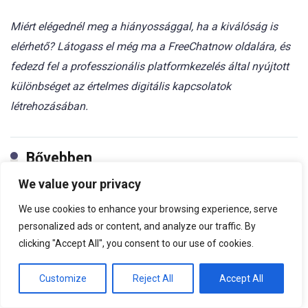
Miért elégednél meg a hiányossággal, ha a kiválóság is
elérhető? Látogass el még ma a FreeChatnow oldalára, és
fedezd fel a professzionális platformkezelés által nyújtott
különbséget az értelmes digitális kapcsolatok
létrehozásában.
Bővebben
We value your privacy
We use cookies to enhance your browsing experience, serve
personalized ads or content, and analyze our traffic. By
clicking "Accept All", you consent to our use of cookies.
Customize
Reject All
Accept All
videocsevegés