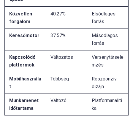
Közvetlen
40.27%
Elsődleges
forgalom
forrás
Keresőmotor
37.57%
Másodlagos
forrás
Kapcsolódó
Változatos
Versenytársele
platformok
mzés
Mobilhasznála
Többség
Reszponzív
t
dizájn
Munkamenet
Változó
Platformanaliti
időtartama
ka