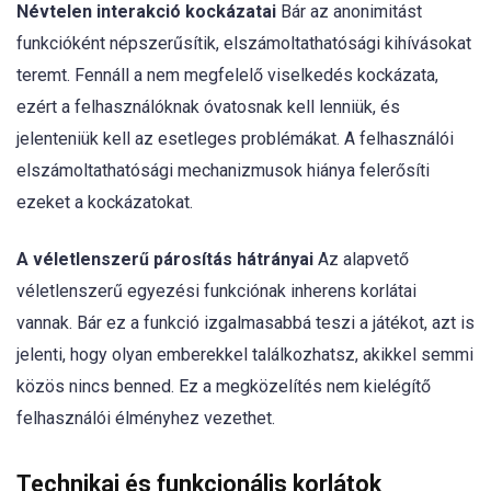
Névtelen interakció kockázatai
Bár az anonimitást
funkcióként népszerűsítik, elszámoltathatósági kihívásokat
teremt. Fennáll a nem megfelelő viselkedés kockázata,
ezért a felhasználóknak óvatosnak kell lenniük, és
jelenteniük kell az esetleges problémákat. A felhasználói
elszámoltathatósági mechanizmusok hiánya felerősíti
ezeket a kockázatokat.
A véletlenszerű párosítás hátrányai
Az alapvető
véletlenszerű egyezési funkciónak inherens korlátai
vannak. Bár ez a funkció izgalmasabbá teszi a játékot, azt is
jelenti, hogy olyan emberekkel találkozhatsz, akikkel semmi
közös nincs benned. Ez a megközelítés nem kielégítő
felhasználói élményhez vezethet.
Technikai és funkcionális korlátok