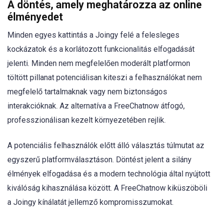
A döntés, amely meghatározza az online
élményedet
Minden egyes kattintás a Joingy felé a felesleges
kockázatok és a korlátozott funkcionalitás elfogadását
jelenti. Minden nem megfelelően moderált platformon
töltött pillanat potenciálisan kiteszi a felhasználókat nem
megfelelő tartalmaknak vagy nem biztonságos
interakcióknak. Az alternatíva a FreeChatnow átfogó,
professzionálisan kezelt környezetében rejlik.
A potenciális felhasználók előtt álló választás túlmutat az
egyszerű platformválasztáson. Döntést jelent a silány
élmények elfogadása és a modern technológia által nyújtott
kiválóság kihasználása között. A FreeChatnow kiküszöböli
a Joingy kínálatát jellemző kompromisszumokat.