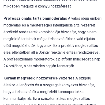
miközben megőrzi a könnyű hozzáférést.
Professzionális tartalommoderálás
A valós idejű emberi
moderálás és a mesterséges intelligencia által vezérelt
érzékelő rendszerek kombinációja biztosítja, hogy a nem
megfelelő tartalmak még a felhasználókhoz való eljutás
előtt megelőzhetők legyenek. Ez a proaktív megközelítés
éles ellentétben áll a Joingy reaktív jelentési rendszerével.
A professzionális moderátorok a platform minőségét a nap
24 órájában, a hét minden napján fenntartják.
Kornak megfelelő hozzáférés-vezérlés
A szigorú
életkor-ellenőrzés és a szegregált környezet biztosítja,
hogy a felhasználók a megfelelő korcsoportokkal
kommunikáljanak. Ez a szisztematikus megközelítés