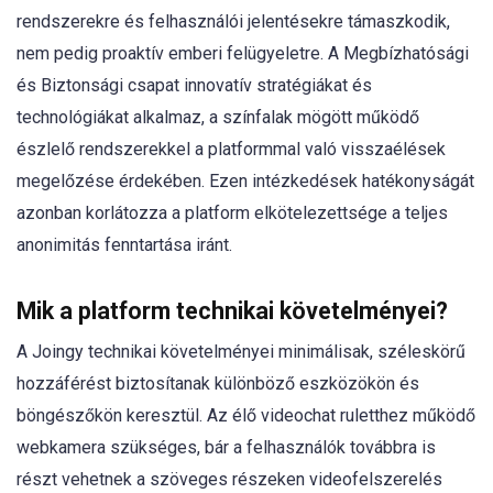
rendszerekre és felhasználói jelentésekre támaszkodik,
nem pedig proaktív emberi felügyeletre. A Megbízhatósági
és Biztonsági csapat innovatív stratégiákat és
technológiákat alkalmaz, a színfalak mögött működő
észlelő rendszerekkel a platformmal való visszaélések
megelőzése érdekében. Ezen intézkedések hatékonyságát
azonban korlátozza a platform elkötelezettsége a teljes
anonimitás fenntartása iránt.
Mik a platform technikai követelményei?
A Joingy technikai követelményei minimálisak, széleskörű
hozzáférést biztosítanak különböző eszközökön és
böngészőkön keresztül. Az élő videochat ruletthez működő
webkamera szükséges, bár a felhasználók továbbra is
részt vehetnek a szöveges részeken videofelszerelés