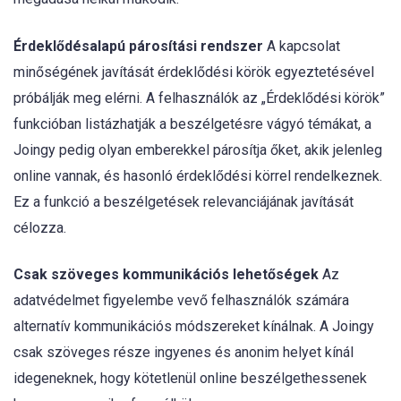
Érdeklődésalapú párosítási rendszer
A kapcsolat
minőségének javítását érdeklődési körök egyeztetésével
próbálják meg elérni. A felhasználók az „Érdeklődési körök”
funkcióban listázhatják a beszélgetésre vágyó témákat, a
Joingy pedig olyan emberekkel párosítja őket, akik jelenleg
online vannak, és hasonló érdeklődési körrel rendelkeznek.
Ez a funkció a beszélgetések relevanciájának javítását
célozza.
Csak szöveges kommunikációs lehetőségek
Az
adatvédelmet figyelembe vevő felhasználók számára
alternatív kommunikációs módszereket kínálnak. A Joingy
csak szöveges része ingyenes és anonim helyet kínál
idegeneknek, hogy kötetlenül online beszélgethessenek