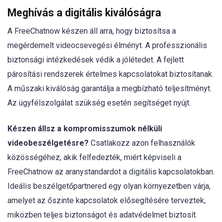
Meghívás a digitális kiválóságra
A FreeChatnow készen áll arra, hogy biztosítsa a
megérdemelt videocsevegési élményt. A professzionális
biztonsági intézkedések védik a jólétedet. A fejlett
párosítási rendszerek értelmes kapcsolatokat biztosítanak.
A műszaki kiválóság garantálja a megbízható teljesítményt.
Az ügyfélszolgálat szükség esetén segítséget nyújt.
Készen állsz a kompromisszumok nélküli
videobeszélgetésre?
Csatlakozz azon felhasználók
közösségéhez, akik felfedezték, miért képviseli a
FreeChatnow az aranystandardot a digitális kapcsolatokban.
Ideális beszélgetőpartnered egy olyan környezetben várja,
amelyet az őszinte kapcsolatok elősegítésére terveztek,
miközben teljes biztonságot és adatvédelmet biztosít.