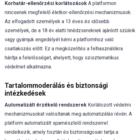
Korhatár-ellenőrzési korlátozások
A platformon
nincsenek megfelelő életkor-ellenőrzési mechanizmusok.
Az elfogadott személyek a 13 éves és idősebb
személyek, de a 18 év alatti tinédzsereknek ajánlott szüleik
vagy gyámjuk engedélyét kérni a platformhoz való
csatlakozás előtt. Ez a megközelítés a felhasználókra
hárítja a felelősséget, ahelyett, hogy szisztematikus
védelmet alkalmazna.
Tartalommoderálás és biztonsági
intézkedések
Automatizált érzékelő rendszerek
Korlátozott védelmi
mechanizmusokat valósítanak meg automatizálás révén. A
platform automatizált spamészlelő rendszerrel
rendelkezik, amely tisztán és biztonságosan tartja a