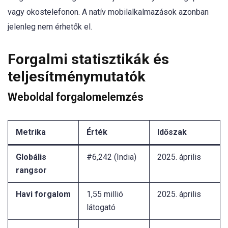
vagy okostelefonon. A natív mobilalkalmazások azonban
jelenleg nem érhetők el.
Forgalmi statisztikák és
teljesítménymutatók
Weboldal forgalomelemzés
Metrika
Érték
Időszak
Globális
#6,242 (India)
2025. április
rangsor
Havi forgalom
1,55 millió
2025. április
látogató