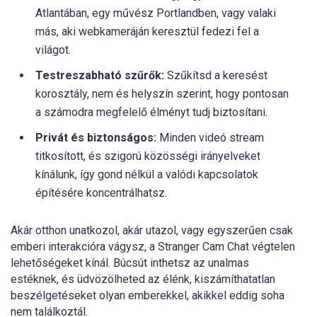
Atlantában, egy művész Portlandben, vagy valaki
más, aki webkameráján keresztül fedezi fel a
világot.
Testreszabható szűrők:
Szűkítsd a keresést
korosztály, nem és helyszín szerint, hogy pontosan
a számodra megfelelő élményt tudj biztosítani.
Privát és biztonságos:
Minden videó stream
titkosított, és szigorú közösségi irányelveket
kínálunk, így gond nélkül a valódi kapcsolatok
építésére koncentrálhatsz.
Akár otthon unatkozol, akár utazol, vagy egyszerűen csak
emberi interakcióra vágysz, a Stranger Cam Chat végtelen
lehetőségeket kínál. Búcsút inthetsz az unalmas
estéknek, és üdvözölheted az élénk, kiszámíthatatlan
beszélgetéseket olyan emberekkel, akikkel eddig soha
nem találkoztál.