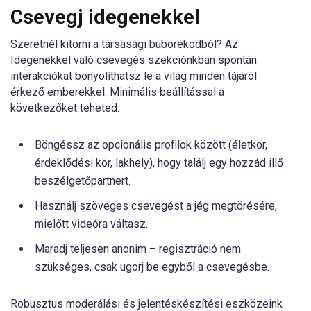
Csevegj idegenekkel
Szeretnél kitörni a társasági buborékodból? Az
Idegenekkel való csevegés szekciónkban spontán
interakciókat bonyolíthatsz le a világ minden tájáról
érkező emberekkel. Minimális beállítással a
következőket teheted:
Böngéssz az opcionális profilok között (életkor,
érdeklődési kör, lakhely), hogy találj egy hozzád illő
beszélgetőpartnert.
Használj szöveges csevegést a jég megtörésére,
mielőtt videóra váltasz.
Maradj teljesen anonim – regisztráció nem
szükséges, csak ugorj be egyből a csevegésbe.
Robusztus moderálási és jelentéskészítési eszközeink