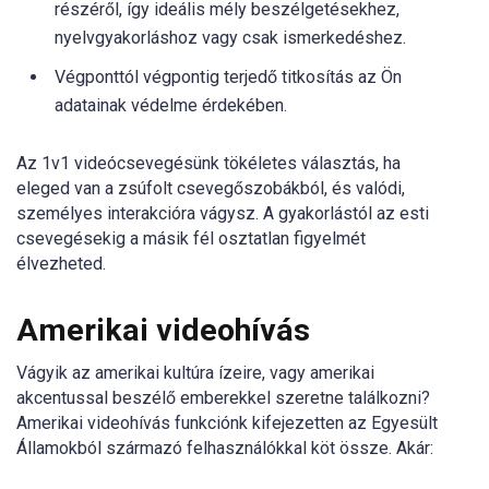
részéről, így ideális mély beszélgetésekhez,
nyelvgyakorláshoz vagy csak ismerkedéshez.
Végponttól végpontig terjedő titkosítás az Ön
adatainak védelme érdekében.
Az 1v1 videócsevegésünk tökéletes választás, ha
eleged van a zsúfolt csevegőszobákból, és valódi,
személyes interakcióra vágysz. A gyakorlástól az esti
csevegésekig a másik fél osztatlan figyelmét
élvezheted.
Amerikai videohívás
Vágyik az amerikai kultúra ízeire, vagy amerikai
akcentussal beszélő emberekkel szeretne találkozni?
Amerikai videohívás funkciónk kifejezetten az Egyesült
Államokból származó felhasználókkal köt össze. Akár: