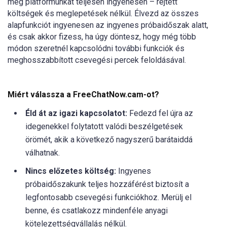
meg platformunkat teljesen ingyenesen – rejtett
költségek és meglepetések nélkül. Élvezd az összes
alapfunkciót ingyenesen az ingyenes próbaidőszak alatt,
és csak akkor fizess, ha úgy döntesz, hogy még több
módon szeretnél kapcsolódni további funkciók és
meghosszabbított csevegési percek feloldásával.
Miért válassza a FreeChatNow.cam-ot?
Éld át az igazi kapcsolatot:
Fedezd fel újra az
idegenekkel folytatott valódi beszélgetések
örömét, akik a következő nagyszerű barátaiddá
válhatnak.
Nincs előzetes költség:
Ingyenes
próbaidőszakunk teljes hozzáférést biztosít a
legfontosabb csevegési funkciókhoz. Merülj el
benne, és csatlakozz mindenféle anyagi
kötelezettségvállalás nélkül.