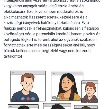
intelligencia által vezérelt tartalomszűrést a szókimondó
vagy káros anyagok valós idejű észlelésére és
blokkolására. Ezenkívül emberi moderátorok is
alkalmazhatók összetett esetek kezelésére és a
közösségi irányelvek hatékony betartatására. Ez a
funkció nemcsak a felhasználókat, különösen a fiatalabb
közönséget védi a potenciális károktól, hanem pozitív és
befogadó légkört is teremt, ahol az egyének szabadon
folytathatnak értelmes beszélgetéseket anélkül, hogy
félniük kellene a nem megfelelő vagy nem keresett
tartalomtól.