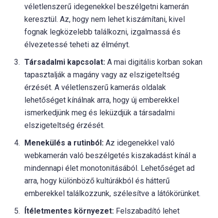
véletlenszerű idegenekkel beszélgetni kamerán
keresztül. Az, hogy nem lehet kiszámítani, kivel
fognak legközelebb találkozni, izgalmassá és
élvezetessé teheti az élményt.
Társadalmi kapcsolat:
A mai digitális korban sokan
tapasztalják a magány vagy az elszigeteltség
érzését. A véletlenszerű kamerás oldalak
lehetőséget kínálnak arra, hogy új emberekkel
ismerkedjünk meg és leküzdjük a társadalmi
elszigeteltség érzését.
Menekülés a rutinból:
Az idegenekkel való
webkamerán való beszélgetés kiszakadást kínál a
mindennapi élet monotonitásából. Lehetőséget ad
arra, hogy különböző kultúrákból és hátterű
emberekkel találkozzunk, szélesítve a látókörünket.
Ítéletmentes környezet:
Felszabadító lehet