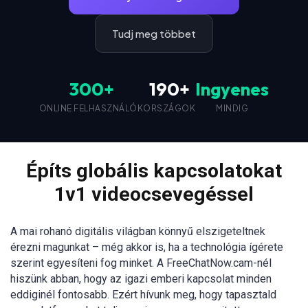
Tudj meg többet
300+
190+
Ingyenes
ONLINE FELHASZNÁLÓK
ORSZÁGOK
MINDIG
Építs globális kapcsolatokat
1v1 videocsevegéssel
A mai rohanó digitális világban könnyű elszigeteltnek
érezni magunkat – még akkor is, ha a technológia ígérete
szerint egyesíteni fog minket. A FreeChatNow.cam-nél
hiszünk abban, hogy az igazi emberi kapcsolat minden
eddiginél fontosabb. Ezért hívunk meg, hogy tapasztald