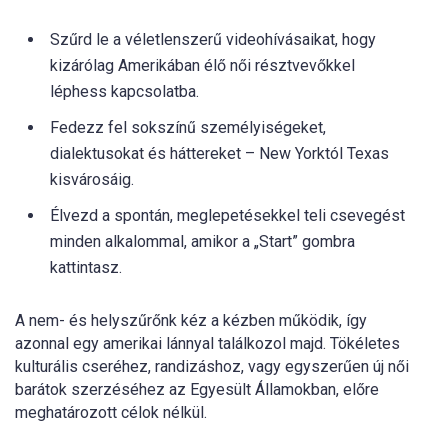
Szűrd le a véletlenszerű videohívásaikat, hogy
kizárólag Amerikában élő női résztvevőkkel
léphess kapcsolatba.
Fedezz fel sokszínű személyiségeket,
dialektusokat és háttereket – New Yorktól Texas
kisvárosáig.
Élvezd a spontán, meglepetésekkel teli csevegést
minden alkalommal, amikor a „Start” gombra
kattintasz.
A nem- és helyszűrőnk kéz a kézben működik, így
azonnal egy amerikai lánnyal találkozol majd. Tökéletes
kulturális cseréhez, randizáshoz, vagy egyszerűen új női
barátok szerzéséhez az Egyesült Államokban, előre
meghatározott célok nélkül.