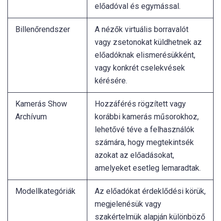
előadóval és egymással.
Billenőrendszer
A nézők virtuális borravalót
vagy zsetonokat küldhetnek az
előadóknak elismerésükként,
vagy konkrét cselekvések
kérésére.
Kamerás Show
Hozzáférés rögzített vagy
Archívum
korábbi kamerás műsorokhoz,
lehetővé téve a felhasználók
számára, hogy megtekintsék
azokat az előadásokat,
amelyeket esetleg lemaradtak.
Modellkategóriák
Az előadókat érdeklődési körük,
megjelenésük vagy
szakértelmük alapján különböző