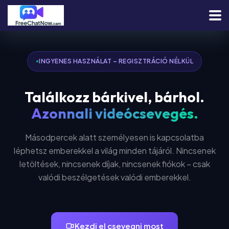
INGYENES HASZNÁLAT – REGISZTRÁCIÓ NÉLKÜL
Találkozz bárkivel, bárhol.
Azonnali videócsevegés.
Másodpercek alatt személyesen is kapcsolatba
léphetsz emberekkel a világ minden tájáról. Nincsenek
letöltések, nincsenek díjak, nincsenek fiókok – csak
valódi beszélgetések valódi emberekkel.
Kezdj el csevegni most