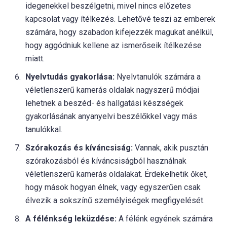
idegenekkel beszélgetni, mivel nincs előzetes
kapcsolat vagy ítélkezés. Lehetővé teszi az emberek
számára, hogy szabadon kifejezzék magukat anélkül,
hogy aggódniuk kellene az ismerőseik ítélkezése
miatt.
Nyelvtudás gyakorlása:
Nyelvtanulók számára a
véletlenszerű kamerás oldalak nagyszerű módjai
lehetnek a beszéd- és hallgatási készségek
gyakorlásának anyanyelvi beszélőkkel vagy más
tanulókkal.
Szórakozás és kíváncsiság:
Vannak, akik pusztán
szórakozásból és kíváncsiságból használnak
véletlenszerű kamerás oldalakat. Érdekelhetik őket,
hogy mások hogyan élnek, vagy egyszerűen csak
élvezik a sokszínű személyiségek megfigyelését.
A félénkség leküzdése:
A félénk egyének számára