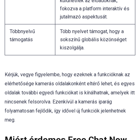
küldhetnek az előadóknak,
fokozva a platform interaktív és
jutalmazó aspektusát.
Többnyelvű
Több nyelvet támogat, hogy a
támogatás
sokszínű globális közönséget
kiszolgálja.
Kérjük, vegye figyelembe, hogy ezeknek a funkcióknak az
elérhetősége kamerás oldalakonként eltérő lehet, és egyes
oldalak további egyedi funkciókat is kínálhatnak, amelyek itt
nincsenek felsorolva. Ezenkívül a kamerás iparág
folyamatosan fejlődik, így idővel új funkciók jelenhetnek
meg.
Miért érdemes Free Chat Now