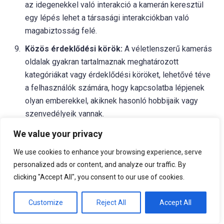
az idegenekkel való interakció a kamerán keresztül
egy lépés lehet a társasági interakciókban való
magabiztosság felé.
Közös érdeklődési körök:
A véletlenszerű kamerás
oldalak gyakran tartalmaznak meghatározott
kategóriákat vagy érdeklődési köröket, lehetővé téve
a felhasználók számára, hogy kapcsolatba lépjenek
olyan emberekkel, akiknek hasonló hobbijaik vagy
szenvedélyeik vannak.
Spontaneitás és véletlen:
Ezeknek az oldalaknak a
We value your privacy
véletlenszerűsége váratlan és szerencsés
We use cookies to enhance your browsing experience, serve
találkozásokhoz vezethet, emlékezetes élményeket
personalized ads or content, and analyze our traffic. By
teremtve.
clicking "Accept All", you consent to our use of cookies.
Fontos megjegyezni, hogy bár sok felhasználónak pozitív
Customize
Reject All
Accept All
tapasztalatai vannak a véletlenszerű kamerás oldalakon,