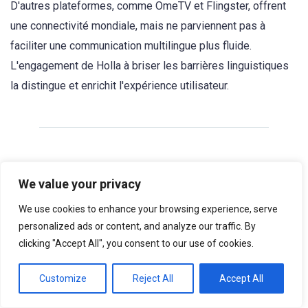
D'autres plateformes, comme OmeTV et Flingster, offrent
une connectivité mondiale, mais ne parviennent pas à
faciliter une communication multilingue plus fluide.
L'engagement de Holla à briser les barrières linguistiques
la distingue et enrichit l'expérience utilisateur.
Prix et accessibilité
We value your privacy
Holla est disponible sur iOS et Android avec une version
We use cookies to enhance your browsing experience, serve
gratuite incluant les fonctionnalités essentielles. Son
personalized ads or content, and analyze our traffic. By
accessibilité fait écho à celle de concurrents comme
clicking "Accept All", you consent to our use of cookies.
StrangerCam et Mirami. Cependant, Holla va plus loin en
proposant des achats intégrés optionnels et des
Customize
Reject All
Accept All
récompenses ludiques pour les utilisateurs engagés,