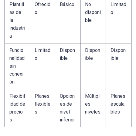
Plantill
Ofrecid
Básico
No
Limitad
as de
o
disponi
o
la
ble
industri
a
Funcio
Limitad
Dispon
Dispon
Dispon
nalidad
o
ible
ible
ible
sin
conexi
ón
Flexibil
Planes
Opcion
Múltipl
Planes
idad de
flexible
es de
es
escala
precio
s
nivel
niveles
bles
s
inferior