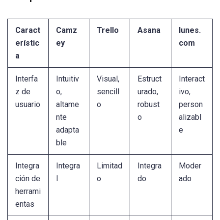
Caract
Camz
Trello
Asana
lunes.
erístic
ey
com
a
Interfa
Intuitiv
Visual,
Estruct
Interact
z de
o,
sencill
urado,
ivo,
usuario
altame
o
robust
person
nte
o
alizabl
adapta
e
ble
Integra
Integra
Limitad
Integra
Moder
ción de
l
o
do
ado
herrami
entas