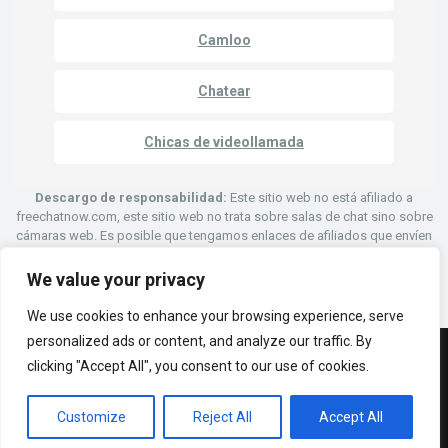
Camloo
Chatear
Chicas de videollamada
Descargo de responsabilidad:
Este sitio web no está afiliado a
freechatnow.com, este sitio web no trata sobre salas de chat sino sobre
cámaras web. Es posible que tengamos enlaces de afiliados que envíen
personas a sitios web que les permitan chatear con otros a través de
video chat a través de cámaras web.
We value your privacy
We use cookies to enhance your browsing experience, serve
personalized ads or content, and analyze our traffic. By
clicking "Accept All", you consent to our use of cookies.
© Derechos de autor 2023 | Cámaras FreeChatNow
política de privacidad
Condiciones de servicio — FreeChatNow.cam
Customize
Reject All
Accept All
Pautas