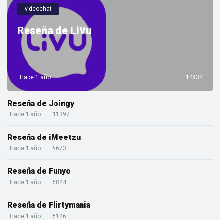
videochat
Reseña de LiVu
Hace 1 año
14834
Reseña de Joingy
Hace 1 año
11397
Reseña de iMeetzu
Hace 1 año
9673
Reseña de Funyo
Hace 1 año
5844
Reseña de Flirtymania
Hace 1 año
5146