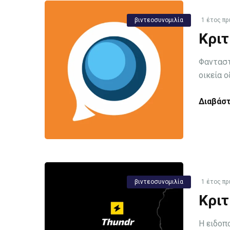
βιντεοσυνομιλία
1 έτος πρ
Κριτ
Φανταστ
οικεία ο
Διαβάστ
βιντεοσυνομιλία
1 έτος πρ
Κριτ
Η ειδοπ