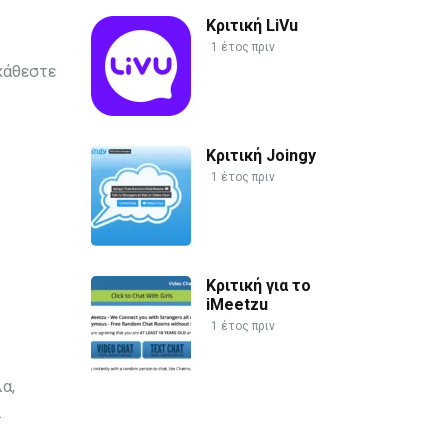
Κριτική LiVu
1 έτος πριν
κάθεστε
Κριτική Joingy
1 έτος πριν
Κριτική για το
iMeetzu
1 έτος πριν
α,
.