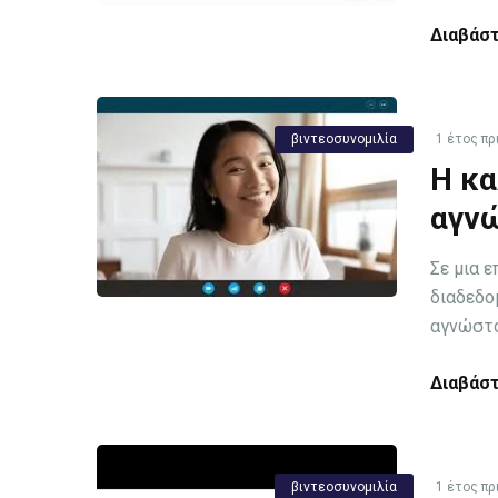
Διαβάστ
βιντεοσυνομιλία
1 έτος πρ
Η κα
αγν
Σε μια 
διαδεδο
αγνώστου
Διαβάστ
βιντεοσυνομιλία
1 έτος πρ