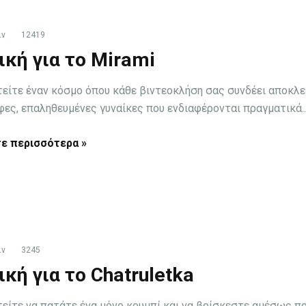
ιν
12419
ική για το Mirami
είτε έναν κόσμο όπου κάθε βιντεοκλήση σας συνδέει αποκλε
φες, επαληθευμένες γυναίκες που ενδιαφέρονται πραγματικά..
ε περισσότερα »
ιν
3245
ική για το Chatruletka
είτε να πατάτε ένα μόνο κουμπί και να βρίσκεστε αμέσως 