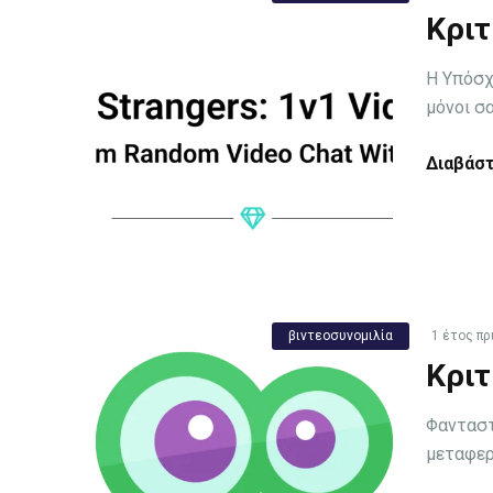
Κριτ
Η Υπόσχ
μόνοι σ
Διαβάστ
βιντεοσυνομιλία
1 έτος πρ
Κριτ
Φανταστ
μεταφερ