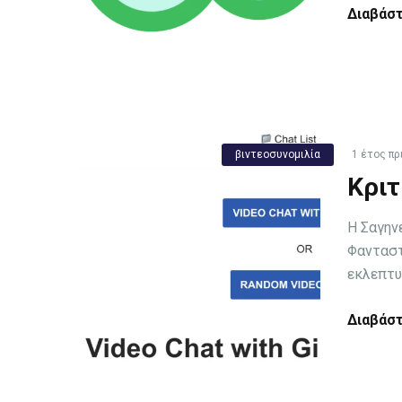
Διαβάστ
βιντεοσυνομιλία
1 έτος πρ
Κριτ
Η Σαγην
Φανταστ
εκλεπτυσ
Διαβάστ