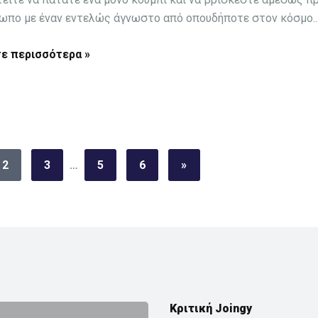
ωπο με έναν εντελώς άγνωστο από οπουδήποτε στον κόσμο..
ε περισσότερα »
2
3
…
5
6
»
Κριτική Joingy