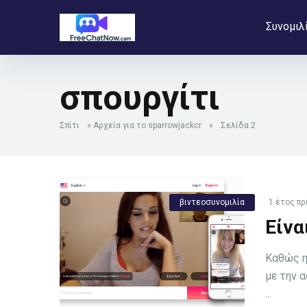
Συνομιλ
σπουργίτι
Σπίτι
»
Αρχεία για το sparrowjackcr
»
Σελίδα 2
βιντεοσυνομιλία
1 έτος πρ
Είνα
Καθώς η
με την 
...