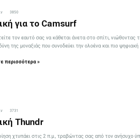
ιν
3850
ική για το Camsurf
είτε τον εαυτό σας να κάθεται άνετα στο σπίτι, νιώθοντας τ
δύνη της μοναξιάς που συνοδεύει την ολοένα και πιο ψηφιακή μ
ε περισσότερα »
ιν
3731
ική Thundr
οίηση χτυπάει στις 2 π.μ., τραβώντας σας από τον ανήσυχο ύ