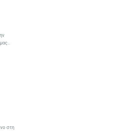
ην
ας...
πνο στη