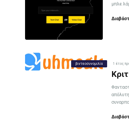
μπλε λά
Διαβάστ
βιντεοσυνομιλία
1 έτος πρ
Κριτ
Φανταστε
απόλυτη
συναρπασ
Διαβάστ