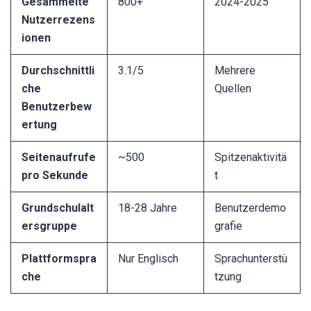
Gesammelte
800+
2024-2025
Nutzerrezens
ionen
Durchschnittli
3.1/5
Mehrere
che
Quellen
Benutzerbew
ertung
Seitenaufrufe
~500
Spitzenaktivitä
pro Sekunde
t
Grundschulalt
18-28 Jahre
Benutzerdemo
ersgruppe
grafie
Plattformspra
Nur Englisch
Sprachunterstü
che
tzung