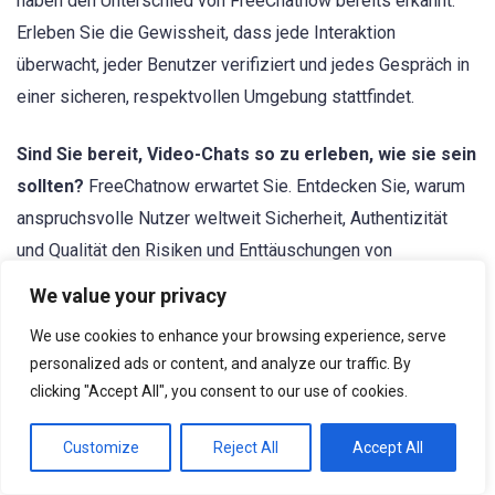
haben den Unterschied von FreeChatnow bereits erkannt.
Erleben Sie die Gewissheit, dass jede Interaktion
überwacht, jeder Benutzer verifiziert und jedes Gespräch in
einer sicheren, respektvollen Umgebung stattfindet.
Sind Sie bereit, Video-Chats so zu erleben, wie sie sein
sollten?
FreeChatnow erwartet Sie. Entdecken Sie, warum
anspruchsvolle Nutzer weltweit Sicherheit, Authentizität
und Qualität den Risiken und Enttäuschungen von
Plattformen wie Funyo vorziehen.
We value your privacy
We use cookies to enhance your browsing experience, serve
Die Zukunft digitaler Verbindungen ist da. Geben Sie sich
personalized ads or content, and analyze our traffic. By
nicht mit weniger zufrieden, als Sie verdienen. Werden Sie
clicking "Accept All", you consent to our use of cookies.
noch heute Mitglied bei FreeChatnow und erleben Sie den
Unterschied, den echtes Engagement für Nutzersicherheit
Customize
Reject All
Accept All
und -zufriedenheit ausmacht.