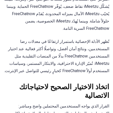
يُشكّل iMeetzu نقاط ضعف، يُوفّر FreeChatnow الحماية. وبينما
يُخيّب iMeetzu الآمال بميزاته المحدودة، يُقدّم FreeChatnow
حلولاً شاملة. وبينما يُهدّد iMeetzu الخصوصية، يضمن
FreeChatnow السرية التامة.
تُظهر الأدلة الإحصائية باستمرار ارتفاعًا في معدلات رضا
المستخدمين، ونتائج أمان أفضل، وتواصلًا أكثر فعالية عند اختيار
المستخدمين FreeChatnow بدلًا من المنصات التقليدية مثل
iMeetzu. تُميّز الإدارة الاحترافية، والابتكار المستمر، وسياسات
المستخدم أولاً FreeChatnow كخيارٍ رئيسي للتواصل عبر الإنترنت.
اتخاذ الاختيار الصحيح لاحتياجاتك
الاتصالية
القرار الذي يواجه المستخدمين المحتملين واضح ومباشر: