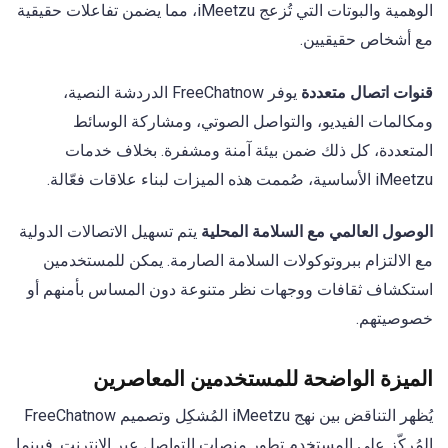
الوهمية والبوتات التي تُزعج iMeetzu، مما يضمن تفاعلات حقيقية
مع أشخاص حقيقيين.
قنوات اتصال متعددة
يوفر FreeChatnow الدردشة النصية،
ومكالمات الفيديو، والتواصل الصوتي، ومشاركة الوسائط
المتعددة، كل ذلك ضمن بيئة آمنة ومشفرة. بخلاف خدمات
iMeetzu الأساسية، صُممت هذه الميزات لبناء علاقات فعّالة.
الوصول العالمي مع السلامة المحلية
يتم تسهيل الاتصالات الدولية
مع الالتزام ببروتوكولات السلامة الصارمة. يمكن للمستخدمين
استكشاف ثقافات ووجهات نظر متنوعة دون المساس بأمنهم أو
خصوصيتهم.
الميزة الواضحة للمستخدمين المعاصرين
يُظهر التناقض بين نهج iMeetzu المُشكِل وتصميم FreeChatnow
المُركّز على المستخدم تطور منصات التواصل عبر الإنترنت. فبينما