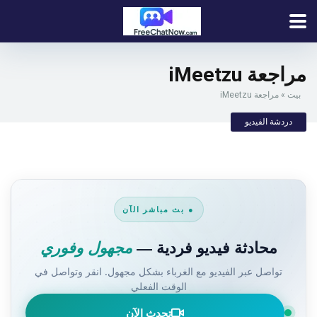
مراجعة iMeetzu
بيت
»
مراجعة iMeetzu
دردشة الفيديو
● بث مباشر الآن
محادثة فيديو فردية —
مجهول وفوري
تواصل عبر الفيديو مع الغرباء بشكل مجهول. انقر وتواصل في
الوقت الفعلي
تحدث الآن