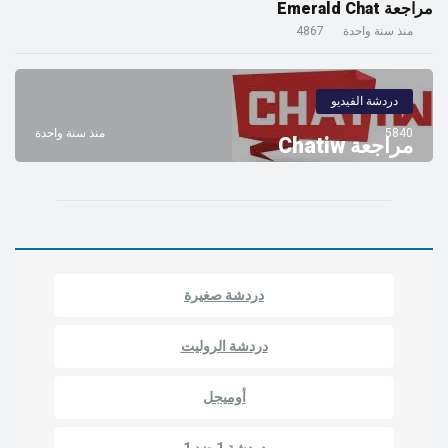
مراجعة Emerald Chat
منذ سنة واحدة
4867
دردشة الفيديو
5840
منذ سنة واحدة
مراجعة Chatiw
دردشة صغيرة
دردشة الروليت
أوميجل
دردشة 1 ضد 1