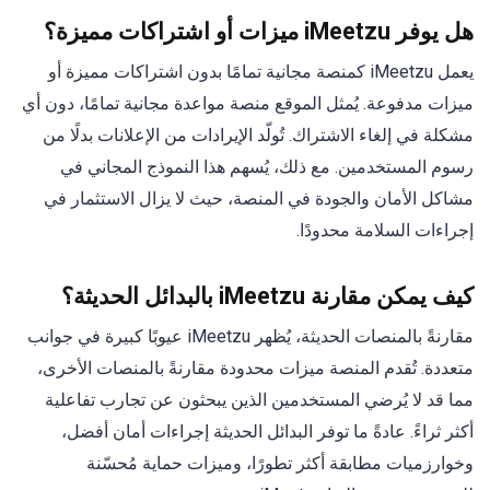
هل يوفر iMeetzu ميزات أو اشتراكات مميزة؟
يعمل iMeetzu كمنصة مجانية تمامًا بدون اشتراكات مميزة أو
ميزات مدفوعة. يُمثل الموقع منصة مواعدة مجانية تمامًا، دون أي
مشكلة في إلغاء الاشتراك. تُولّد الإيرادات من الإعلانات بدلًا من
رسوم المستخدمين. مع ذلك، يُسهم هذا النموذج المجاني في
مشاكل الأمان والجودة في المنصة، حيث لا يزال الاستثمار في
إجراءات السلامة محدودًا.
كيف يمكن مقارنة iMeetzu بالبدائل الحديثة؟
مقارنةً بالمنصات الحديثة، يُظهر iMeetzu عيوبًا كبيرة في جوانب
متعددة. تُقدم المنصة ميزات محدودة مقارنةً بالمنصات الأخرى،
مما قد لا يُرضي المستخدمين الذين يبحثون عن تجارب تفاعلية
أكثر ثراءً. عادةً ما توفر البدائل الحديثة إجراءات أمان أفضل،
وخوارزميات مطابقة أكثر تطورًا، وميزات حماية مُحسّنة