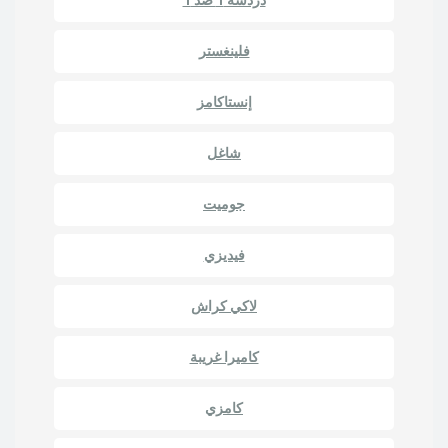
فلينغستر
إنستاكامز
شاغل
جوميت
فيديزي
لاكي كراش
كاميرا غريبة
كامزي