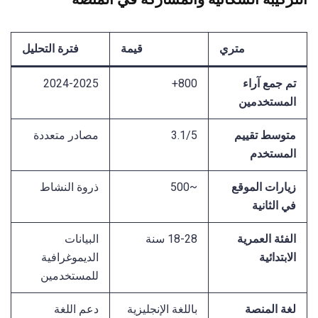
متري
قيمة
فترة التحليل
تم جمع آراء
800+
2024-2025
المستخدمين
متوسط تقييم
3.1/5
مصادر متعددة
المستخدم
زيارات الموقع
~500
ذروة النشاط
في الثانية
الفئة العمرية
18-28 سنة
البيانات
الابتدائية
الديموغرافية
للمستخدمين
لغة المنصة
باللغة الإنجليزية
دعم اللغة