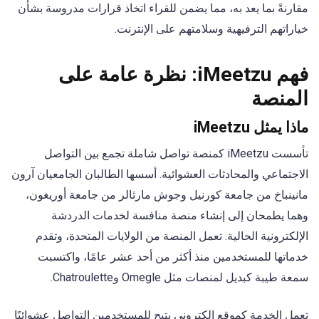
مقارنةً بما يعد به، مما يضمن للقراء اتخاذ قرارات مدروسة بشأن
خياراتهم الترفيهية وسلامتهم على الإنترنت.
فهم iMeetzu: نظرة عامة على
المنصة
ماذا يمثل iMeetzu
تأسست iMeetzu كمنصة تواصل شاملة تجمع بين التواصل
الاجتماعي والمحادثات العشوائية. أسسها الطالبان الجامعيان آرون
مانينباخ من جامعة كورنيل وجوش مارثالر من جامعة أوريغون،
وهما يطمحان إلى إنشاء منصة منافسة لخدمات الدردشة
الإلكترونية الحالية. تعمل المنصة من الولايات المتحدة، وتقدم
خدماتها للمستخدمين منذ أكثر من أحد عشر عامًا، واكتسبت
سمعة طيبة كبديل لمنصات مثل Omegle وChatroulette.
تعمل الخدمة كموقع إلكتروني يتيح للمستخدمين التواصل عشوائيًا