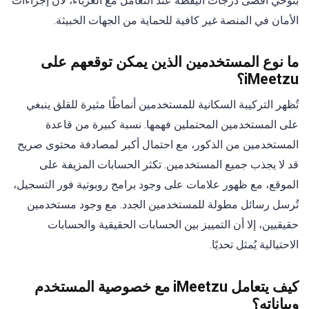
بتوخي أقصى درجات اليقظة عند التعامل مع الغرباء، لأن إجراءات
الأمان في المنصة غير كافية للحماية من الجهات الخبيثة.
ما نوع المستخدمين الذين يمكن توقعهم على
iMeetzu؟
تُظهر التركيبة السكانية للمستخدمين أنماطًا مثيرة للقلق ينبغي
على المستخدمين المحتملين فهمها. نسبة كبيرة من قاعدة
المستخدمين من الذكور، مع احتمال أكبر لمصادفة محتوى صريح
قد لا يجذب جميع المستخدمين. تكثر الحسابات المزيفة على
الموقع، مع ظهور علامات على وجود برامج روبوتية فور التسجيل،
تُرسل رسائل مطولة للمستخدمين الجدد. مع وجود مستخدمين
حقيقيين، إلا أن التمييز بين الحسابات الحقيقية والحسابات
الاحتيالية يُمثل تحديًا.
كيف يتعامل iMeetzu مع خصوصية المستخدم
وبياناته؟