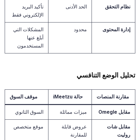
نظام التحقق
الحد الأدنى
تأكيد البريد
الإلكتروني فقط
إدارة المحتوى
محدود
المشكلات التي
أبلغ عنها
المستخدمون
تحليل الوضع التنافسي
مقارنة المنصات
حالة iMeetzu
موقف السوق
مقابل Omegle
ميزات مماثلة
السوق الثانوي
مقابل شات
عروض قابلة
موقع متخصص
روليت
للمقارنة