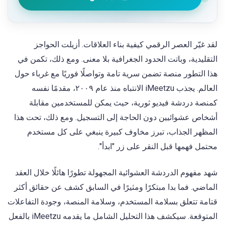
لقد غيّر العصر الرقمي كيفية بناء العلاقات. أزيلت الحواجز
التقليدية، وباتت الحدود الجغرافية بلا معنى. ومع ذلك، تكمن في
هذا التطور منصة تضمن سرية تامة وتواصلًا فوريًا مع غرباء حول
العالم. يجذب iMeetzu الانتباه منذ عام ٢٠٠٩، مقدمًا نفسه
كمنصة دردشة فيديو ثورية، حيث يمكن للمستخدمين مقابلة
أشخاص عشوائيين دون الحاجة إلى التسجيل. ومع ذلك، تحت هذا
المظهر الجذاب، تبرز مخاوف كبيرة ينبغي على كل مستخدم
محتمل فهمها قبل النقر على زر "ابدأ".
شهد مفهوم الدردشة العشوائية المجهولة تطورًا هائلًا خلال العقد
الماضي. فما بدا مبتكرًا ومثيرًا في السابق كشف عن حقائق أكثر
قتامة تتعلق بسلامة المستخدم، وسلامة المنصة، وجودة التفاعلات
المتوقعة. سيكشف هذا التحليل الشامل ما يقدمه iMeetzu بالفعل