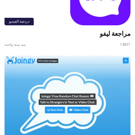
دردشة الفيديو
مراجعة ليفو
14837
منذ سنة واحدة