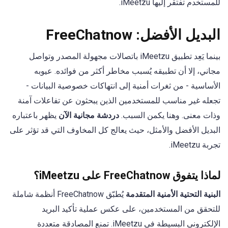
للمستخدم تفتقر إليها iMeetzu.
البديل الأفضل: FreeChatnow
بينما يَعِد تطبيق iMeetzu باتصالات مجهولة المصدر وتواصل
مجاني، إلا أن تطبيقه يُسبب مخاطر أكثر من فوائده. عيوبه
الأساسية - من ثغرات أمنية إلى انتهاكات خصوصية البيانات -
تجعله غير مناسب للمستخدمين الذين يبحثون عن تفاعلات آمنة
وذات معنى. وهنا يكمن السبب.
دردشة مجانية الآن
يظهر باعتباره
البديل الأفضل والأمثل، حيث يعالج كل المخاوف التي قد تؤثر على
تجربة iMeetzu.
لماذا يتفوق FreeChatnow على iMeetzu؟
البنية التحتية الأمنية المتقدمة
يُطبّق FreeChatnow أنظمة شاملة
للتحقق من المستخدمين، على عكس عملية تأكيد البريد
الإلكتروني البسيطة في iMeetzu. تمنع المصادقة متعددة