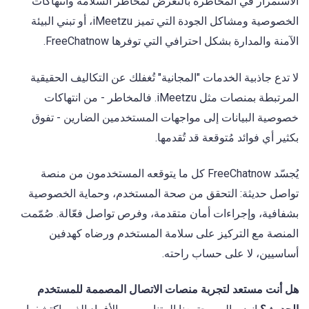
الاستمرار في المخاطرة بالتعرض لمخاطر السلامة وانتهاكات
الخصوصية ومشاكل الجودة التي تميز iMeetzu، أو تبني البيئة
الآمنة والمدارة بشكل احترافي التي توفرها FreeChatnow.
لا تدع جاذبية الخدمات "المجانية" تُغفلك عن التكاليف الحقيقية
المرتبطة بمنصات مثل iMeetzu. فالمخاطر - من انتهاكات
خصوصية البيانات إلى مواجهات المستخدمين الضارين - تفوق
بكثير أي فوائد مُتوقعة قد تُقدمها.
يُجسّد FreeChatnow كل ما يتوقعه المستخدمون من منصة
تواصل حديثة: التحقق من صحة المستخدم، وحماية الخصوصية
بشفافية، وإجراءات أمان متقدمة، وفرص تواصل فعّالة. صُمّمت
المنصة مع التركيز على سلامة المستخدم ورضاه كهدفين
أساسيين، لا على حساب راحته.
هل أنت مستعد لتجربة منصات الاتصال المصممة للمستخدم