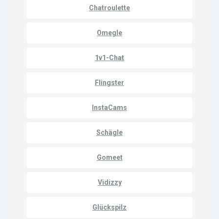
Chatroulette
Omegle
1v1-Chat
Flingster
InstaCams
Schägle
Gomeet
Vidizzy
Glückspilz