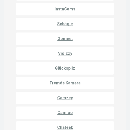
InstaCams
Schägle
Gomeet
Vidizzy
Glückspilz
Fremde Kamera
Camzey
Camloo
Chateek