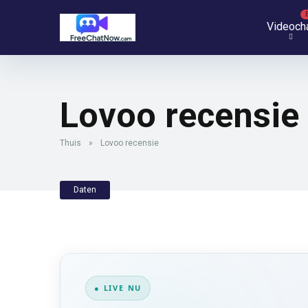
Videoch
Lovoo recensie
Thuis
»
Lovoo recensie
Daten
● LIVE NU