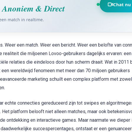
Chat nu
—
Anoniem & Direct
een match in realtime.
hts. Weer een match. Weer een bericht. Weer een belofte van con
 realiteit die miljoenen Lovoo-gebruikers dagelijks ervaren: een 
iële relaties die eindeloos door hun scherm draait. Wat in 2011
tot een wereldwijd fenomeen met meer dan 70 miljoen gebruikers
geavanceerde marketing schuilt een complex platform met zowel
en.
ar echte connecties gereduceerd zijn tot swipes en algoritmege
. Het platform belooft niet alleen matches, maar ook betekenisvo
erde ontdekking en interactieve games. Maar naarmate we dieper
en daadwerkelijke succespercentages, ontstaat er een genuancee