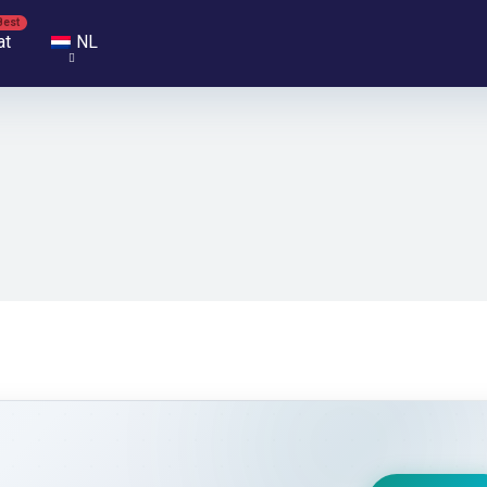
at
NL