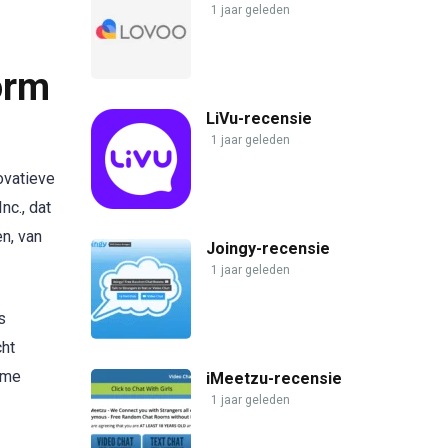
1 jaar geleden
orm
LiVu-recensie
1 jaar geleden
ovatieve
nc., dat
n, van
Joingy-recensie
1 jaar geleden
s
cht
time
iMeetzu-recensie
1 jaar geleden