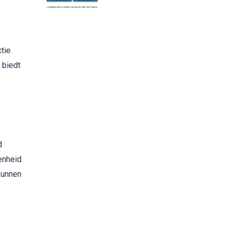
tie
 biedt
d
enheid.
kunnen