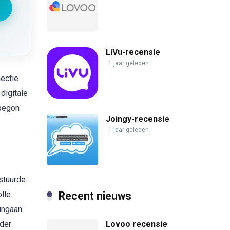
LiVu-recensie
1 jaar geleden
nectie
digitale
 begon
Joingy-recensie
1 jaar geleden
stuurde
Recent nieuws
lle
 ingaan
Lovoo recensie
rder