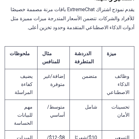
يقدم نموذج اشتراك ExtremeChat باقات مرنة مصممة خصيصًا
للأفراد والشركات. تتضمن الأسعار المتدرجة ميزات مميزة مثل
أدوات الذكاء الاصطناعي المتقدمة وحدود تخزين أعلى.
ميزة
الدردشة
مثال
ملحوظات
المتطرفة
للمنافس
وظائف
متضمن
إضافة/غير
يضيف
الذكاء
متوفرة
كفاءة
الاصطناعي
المراسلة
تحسينات
شامل
متوسط/
مهم
الأمان
أساسي
للبيانات
الحساسة
التسعير
$10/شهريًا
$8-$12/
الميزات