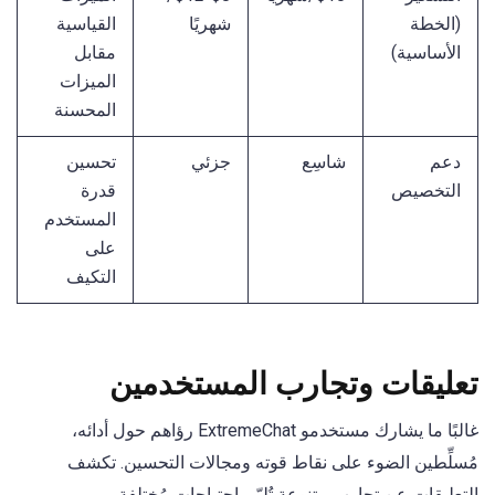
(الخطة
شهريًا
القياسية
الأساسية)
مقابل
الميزات
المحسنة
دعم
شاسِع
جزئي
تحسين
التخصيص
قدرة
المستخدم
على
التكيف
تعليقات وتجارب المستخدمين
غالبًا ما يشارك مستخدمو ExtremeChat رؤاهم حول أدائه،
مُسلِّطين الضوء على نقاط قوته ومجالات التحسين. تكشف
التعليقات عن تجارب متنوعة تُلبّي احتياجات مُختلفة.