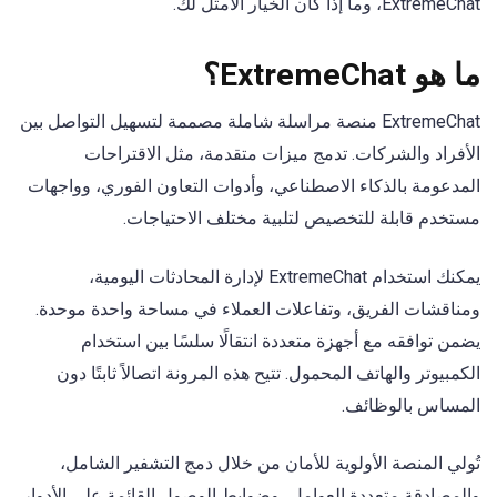
ExtremeChat، وما إذا كان الخيار الأمثل لك.
ما هو ExtremeChat؟
ExtremeChat منصة مراسلة شاملة مصممة لتسهيل التواصل بين
الأفراد والشركات. تدمج ميزات متقدمة، مثل الاقتراحات
المدعومة بالذكاء الاصطناعي، وأدوات التعاون الفوري، وواجهات
مستخدم قابلة للتخصيص لتلبية مختلف الاحتياجات.
يمكنك استخدام ExtremeChat لإدارة المحادثات اليومية،
ومناقشات الفريق، وتفاعلات العملاء في مساحة واحدة موحدة.
يضمن توافقه مع أجهزة متعددة انتقالًا سلسًا بين استخدام
الكمبيوتر والهاتف المحمول. تتيح هذه المرونة اتصالاً ثابتًا دون
المساس بالوظائف.
تُولي المنصة الأولوية للأمان من خلال دمج التشفير الشامل،
والمصادقة متعددة العوامل، وضوابط الوصول القائمة على الأدوار.