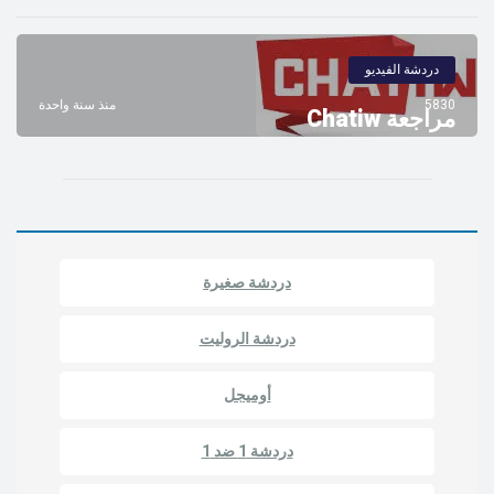
دردشة الفيديو
5830
منذ سنة واحدة
مراجعة Chatiw
دردشة صغيرة
دردشة الروليت
أوميجل
دردشة 1 ضد 1