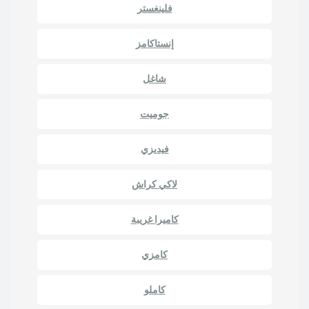
فلينغستر
إنستاكامز
شاغل
جوميت
فيديزي
لاكي كراش
كاميرا غريبة
كامزي
كاملو