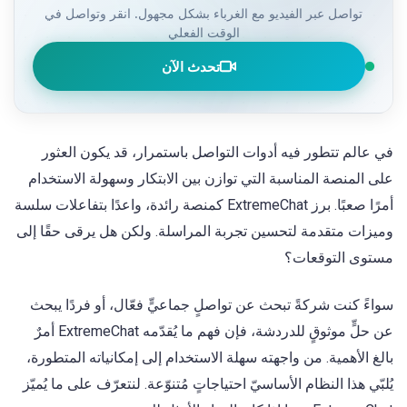
تواصل عبر الفيديو مع الغرباء بشكل مجهول. انقر وتواصل في
الوقت الفعلي
تحدث الآن
في عالم تتطور فيه أدوات التواصل باستمرار، قد يكون العثور
على المنصة المناسبة التي توازن بين الابتكار وسهولة الاستخدام
أمرًا صعبًا. برز ExtremeChat كمنصة رائدة، واعدًا بتفاعلات سلسة
وميزات متقدمة لتحسين تجربة المراسلة. ولكن هل يرقى حقًا إلى
مستوى التوقعات؟
سواءً كنت شركةً تبحث عن تواصلٍ جماعيٍّ فعّال، أو فردًا يبحث
عن حلٍّ موثوقٍ للدردشة، فإن فهم ما يُقدّمه ExtremeChat أمرٌ
بالغ الأهمية. من واجهته سهلة الاستخدام إلى إمكانياته المتطورة،
يُلبّي هذا النظام الأساسيّ احتياجاتٍ مُتنوّعة. لنتعرّف على ما يُميّز