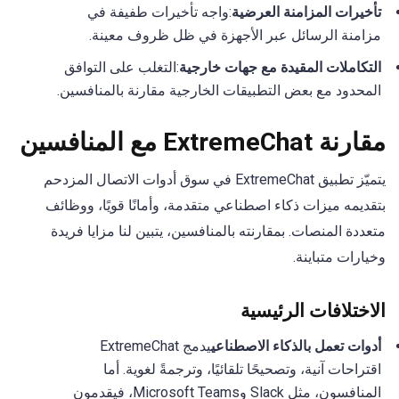
تأخيرات المزامنة العرضية
:واجه تأخيرات طفيفة في
مزامنة الرسائل عبر الأجهزة في ظل ظروف معينة.
التكاملات المقيدة مع جهات خارجية
:التغلب على التوافق
المحدود مع بعض التطبيقات الخارجية مقارنة بالمنافسين.
مقارنة ExtremeChat مع المنافسين
يتميّز تطبيق ExtremeChat في سوق أدوات الاتصال المزدحم
بتقديمه ميزات ذكاء اصطناعي متقدمة، وأمانًا قويًا، ووظائف
متعددة المنصات. بمقارنته بالمنافسين، يتبين لنا مزايا فريدة
وخيارات متباينة.
الاختلافات الرئيسية
أدوات تعمل بالذكاء الاصطناعي
يدمج ExtremeChat
اقتراحات آنية، وتصحيحًا تلقائيًا، وترجمةً لغوية. أما
المنافسون، مثل Slack وMicrosoft Teams، فيقدمون