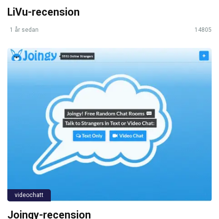
LiVu-recension
1 år sedan
14805
videochatt
Joingy-recension