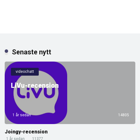
Senaste nytt
videochatt
LiVu-recension
1 år sedan
14805
Joingy-recension
1 år sedan
11377