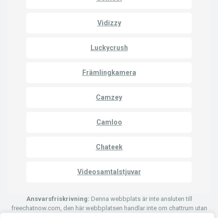
Vidizzy
Luckycrush
Främlingkamera
Camzey
Camloo
Chateek
Videosamtalstjuvar
Ansvarsfriskrivning:
Denna webbplats är inte ansluten till
freechatnow.com, den här webbplatsen handlar inte om chattrum utan
om webbkameror. Vi kan ha affiliate-länkar som skickar folk till