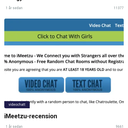
1 år sedan
11377
videochatt
iMeetzu-recension
1 år sedan
9661