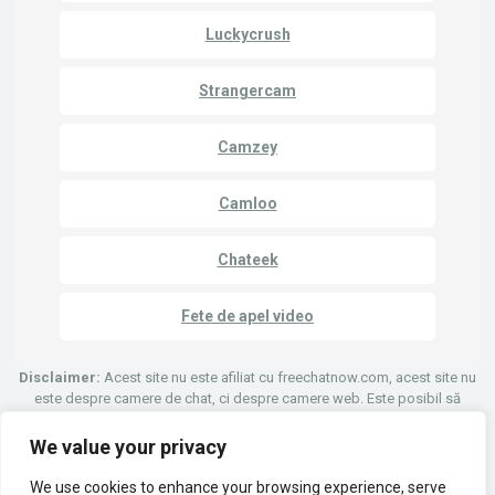
Luckycrush
Strangercam
Camzey
Camloo
Chateek
Fete de apel video
Disclaimer:
Acest site nu este afiliat cu freechatnow.com, acest site nu
este despre camere de chat, ci despre camere web. Este posibil să
avem legături afiliate care trimit oamenii către site-ul web care le permit
utilizatorilor să discute cu alții prin chat video prin camere web.
We value your privacy
We use cookies to enhance your browsing experience, serve