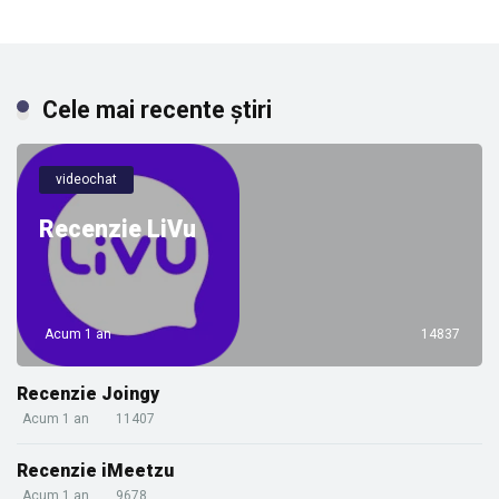
Cele mai recente știri
videochat
Recenzie LiVu
Acum 1 an
14837
Recenzie Joingy
Acum 1 an
11407
Recenzie iMeetzu
Acum 1 an
9678