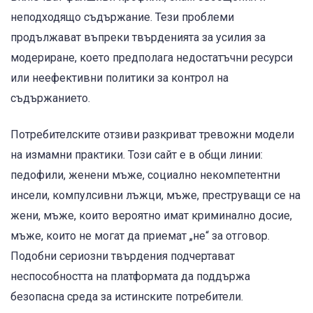
неподходящо съдържание. Тези проблеми
продължават въпреки твърденията за усилия за
модериране, което предполага недостатъчни ресурси
или неефективни политики за контрол на
съдържанието.
Потребителските отзиви разкриват тревожни модели
на измамни практики. Този сайт е в общи линии:
педофили, женени мъже, социално некомпетентни
инсели, компулсивни лъжци, мъже, преструващи се на
жени, мъже, които вероятно имат криминално досие,
мъже, които не могат да приемат „не“ за отговор.
Подобни сериозни твърдения подчертават
неспособността на платформата да поддържа
безопасна среда за истинските потребители.