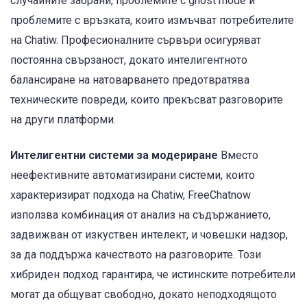
случайните забрани, проблемите с ghost mode и
проблемите с връзката, които измъчват потребителите
на Chatiw. Професионалните сървъри осигуряват
постоянна свързаност, докато интелигентното
балансиране на натоварването предотвратява
техническите повреди, които прекъсват разговорите
на други платформи.
Интелигентни системи за модериране
Вместо
неефективните автоматизирани системи, които
характеризират подхода на Chatiw, FreeChatnow
използва комбинация от анализ на съдържанието,
задвижван от изкуствен интелект, и човешки надзор,
за да поддържа качеството на разговорите. Този
хибриден подход гарантира, че истинските потребители
могат да общуват свободно, докато неподходящото