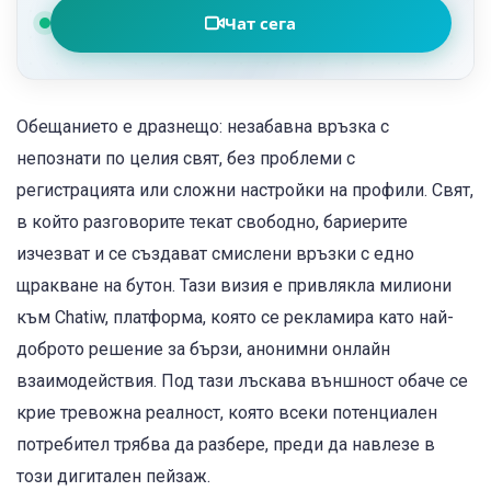
Чат сега
Обещанието е дразнещо: незабавна връзка с
непознати по целия свят, без проблеми с
регистрацията или сложни настройки на профили. Свят,
в който разговорите текат свободно, бариерите
изчезват и се създават смислени връзки с едно
щракване на бутон. Тази визия е привлякла милиони
към Chatiw, платформа, която се рекламира като най-
доброто решение за бързи, анонимни онлайн
взаимодействия. Под тази лъскава външност обаче се
крие тревожна реалност, която всеки потенциален
потребител трябва да разбере, преди да навлезе в
този дигитален пейзаж.