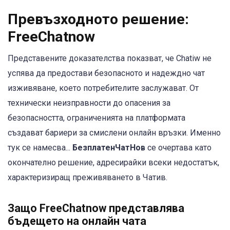
Превъзходното решение:
FreeChatnow
Представените доказателства показват, че Chatiw не
успява да предостави безопасното и надеждно чат
изживяване, което потребителите заслужават. От
технически неизправности до опасения за
безопасността, ограниченията на платформата
създават бариери за смислени онлайн връзки. Именно
тук се намесва...
БезплатенЧатНов
се очертава като
окончателно решение, адресирайки всеки недостатък,
характеризиращ преживяването в Чатив.
Защо FreeChatnow представлява
бъдещето на онлайн чата