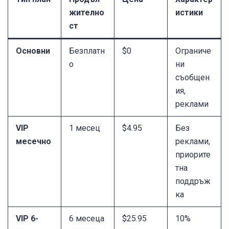
жително
истики
ст
Основни
Безплатн
$0
Ограниче
о
ни
съобщен
ия,
реклами
VIP
1 месец
$4.95
Без
месечно
реклами,
приорите
тна
поддръж
ка
VIP 6-
6 месеца
$25.95
10%