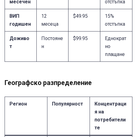
месечен
отстъпка
ВИП
12
$49.95
15%
годишен
месеца
отстъпка
Доживо
Постояне
$99.95
Еднократ
т
н
но
плащане
Географско разпределение
Регион
Популярност
Концентраци
я на
потребители
те