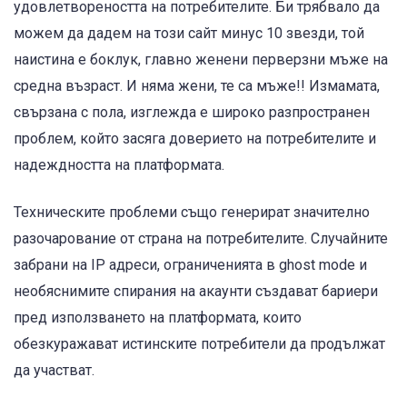
удовлетвореността на потребителите. Би трябвало да
можем да дадем на този сайт минус 10 звезди, той
наистина е боклук, главно женени перверзни мъже на
средна възраст. И няма жени, те са мъже!! Измамата,
свързана с пола, изглежда е широко разпространен
проблем, който засяга доверието на потребителите и
надеждността на платформата.
Техническите проблеми също генерират значително
разочарование от страна на потребителите. Случайните
забрани на IP адреси, ограниченията в ghost mode и
необяснимите спирания на акаунти създават бариери
пред използването на платформата, които
обезкуражават истинските потребители да продължат
да участват.