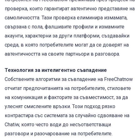
проверка, които гарантират автентично представяне на
самоличността. Тази проверка елиминира измамата,
свързана с пола, фалшивите профили и измамните
акаунти, характерни за други платформи, създавайки
среда, в която потребителите могат да се доверят на
автентичността на своите партньори в разговора.
Технология за интелигентно съвпадение
Собствените алгоритми за съвпадение на FreeChatnow
отчитат предпочитанията на потребителите, стиловете
на комуникация и факторите за съвместимост, за да
улеснят смислените връзки. Този подход рязко
контрастира със системата за случайно сдвояване на
Chatiw, която често води до несъответстващи
разговори и разочарование на потребителите.