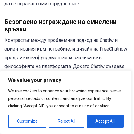
да се справят сами с трудностите.
Безопасно изграждане на смислени
връзки
Контрастът между проблемния подход на Chatiw и
ориентирания към потребителя дизайн на FreeChatnow
представлява фундаментална разлика във
философията на платформата. Докато Chatiw създава
рискове чрез неадекватна проверка и модерация,
We value your privacy
FreeChatnow осигурява сигурност чрез всеобхватни
We use cookies to enhance your browsing experience, serve
мерки за безопасност. Докато Chatiw разочарова с
personalized ads or content, and analyze our traffic. By
технически проблеми и лошо потребителско
clicking "Accept All", you consent to our use of cookies.
изживяване, FreeChatnow осигурява надеждност чрез
професионална инфраструктура и поддръжка.
Customize
Reject All
Accept All